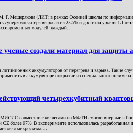
М. Г. Мещерякова (ЛИТ) в рамках Осенней школы по информац
 суперкомпьютера выросла на 23.5% и достигла уровня 1.1 пет
ерхсовременных модулей, каждый…
е ученые создали материал для защиты 
литийионных аккумуляторов от перегрева и взрыва. Такие случа
 применить в аккумуляторе покрытие из специального полимер
действующий четырехкубитный квантов
МИСИС совместно с коллегами из МФТИ смогли впервые в Росс
 CZ более 97%. В эксперименте использовалась разработанная 
вантовая микросхема.…