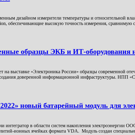
овременным дизайном измерители температуры и относительной в
rion, обеспечивающие высокую точность измерения, сравнимую
менные образцы ЭКБ и ИТ-оборудования 
ет на выставке «Электроника России» образцы современной отеч
создания доверенной информационной инфраструктуры. НПП «Са
22» новый батарейный модуль для эле
интегратор в области систем накопления электроэнергии ОО
 литий-ионных ячейках формата VDA. Модуль создан специальн