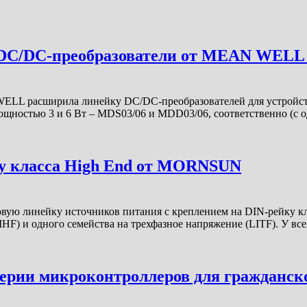
DC/DC-преобразователи от MEAN WELL 
 расширила линейку DC/DC-преобразователей для устройств
ностью 3 и 6 Вт – MDS03/06 и MDD03/06, соответственно (с
у класса High End от MORNSUN
 линейку источников питания с креплением на DIN-рейку клас
HF) и одного семейства на трехфазное напряжение (LITF). У в
ерии микроконтроллеров для гражданск