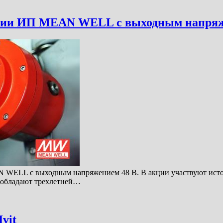
ерии ИП MEAN WELL с выходным напряж
 WELL с выходным напряжением 48 В. В акции участвуют источ
я обладают трехлетней…
vit