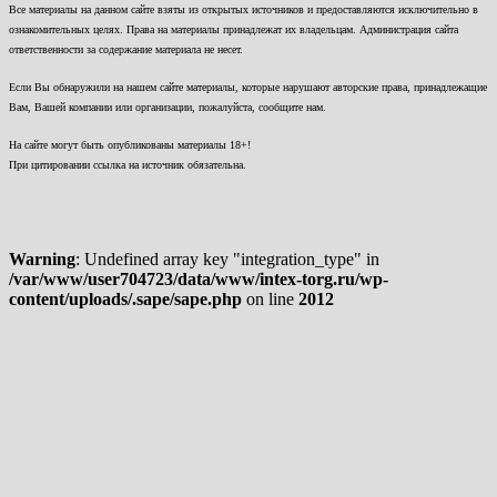
Все материалы на данном сайте взяты из открытых источников и предоставляются исключительно в
ознакомительных целях. Права на материалы принадлежат их владельцам. Администрация сайта
ответственности за содержание материала не несет.
Если Вы обнаружили на нашем сайте материалы, которые нарушают авторские права, принадлежащие
Вам, Вашей компании или организации, пожалуйста, сообщите нам.
На сайте могут быть опубликованы материалы 18+!
При цитировании ссылка на источник обязательна.
Warning
: Undefined array key "integration_type" in
/var/www/user704723/data/www/intex-torg.ru/wp-
content/uploads/.sape/sape.php
on line
2012