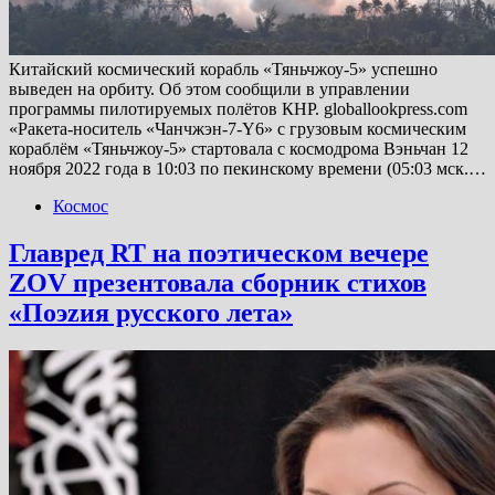
Китайский космический корабль «Тяньчжоу-5» успешно
выведен на орбиту. Об этом сообщили в управлении
программы пилотируемых полётов КНР. globallookpress.com
«Ракета-носитель «Чанчжэн-7-Y6» с грузовым космическим
кораблём «Тяньчжоу-5» стартовала с космодрома Вэньчан 12
ноября 2022 года в 10:03 по пекинскому времени (05:03 мск.…
Космос
Главред RT на поэтическом вечере
ZOV презентовала сборник стихов
«Поэzия русского лета»