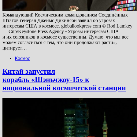
Командующий Космическим командованием Соединённых
Штатов генерал Джеймс Дикинсон заявил об угрозах
интересам США в космосе. globallookpress.com © Rod Lamkey
— Cnp/Keystone Press Agency «Угрозы интересам США
и их союзников в космосе существенны. Думаю, что мы все
можем согласиться с тем, что они продолжают расти», —
цитирует…
Космос
Китай запустил
корабль «Шэньчжоу-15» к
национальной космической станции