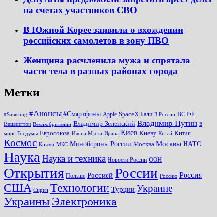
на счетах участников СВО
В Южной Корее заявили о вхождении
российских самолетов в зону ПВО
Женщина расчленила мужа и спрятала
части тела в разных районах города
Метки
#Анонсы
#Смартфоны
SpaceX
Apple
Бали
ВС РФ
#Samsung
В России
Владимир Путин
Владимир Зеленский
Вашингтон
Великобритании
В
Киев
Евросоюза
Киеву
Китая
мире
Госдумы
Илона Маска
Ирана
Китай
Космос
Минобороны России
Москвы
НАТО
Москва
Крыма
МКС
Наука
Наука и техника
ООН
Новости России
Открытия
России
Россия
Россией
Польше
Россию
США
Технологии
Украине
Турции
Сирии
Украины
Электроника