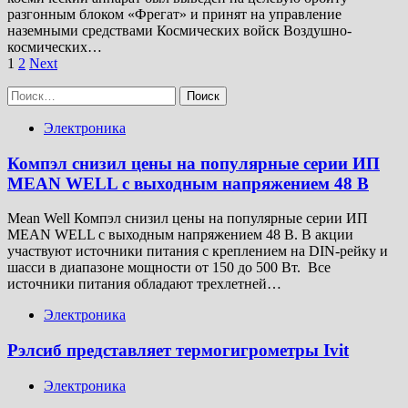
разгонным блоком «Фрегат» и принят на управление
наземными средствами Космических войск Воздушно-
космических…
Пагинация
1
2
Next
записей
Найти:
Электроника
Компэл снизил цены на популярные серии ИП
MEAN WELL с выходным напряжением 48 В
Mean Well Компэл снизил цены на популярные серии ИП
MEAN WELL с выходным напряжением 48 В. В акции
участвуют источники питания с креплением на DIN-рейку и
шасси в диапазоне мощности от 150 до 500 Вт. Все
источники питания обладают трехлетней…
Электроника
Рэлсиб представляет термогигрометры Ivit
Электроника