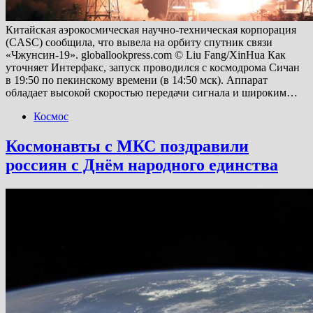
Китайская аэрокосмическая научно-техническая корпорация
(CASC) сообщила, что вывела на орбиту спутник связи
«Чжунсин-19». globallookpress.com © Liu Fang/XinHua Как
уточняет Интерфакс, запуск проводился с космодрома Сичан
в 19:50 по пекинскому времени (в 14:50 мск). Аппарат
обладает высокой скоростью передачи сигнала и широким…
Космос
Космонавты с МКС поздравили
россиян с Днём народного единства