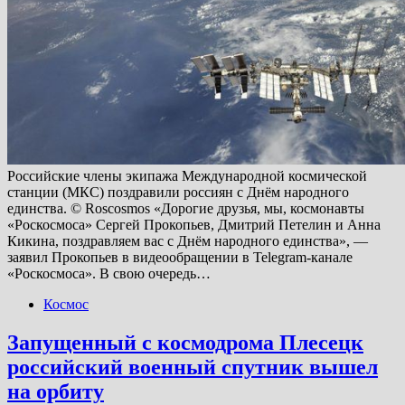
Российские члены экипажа Международной космической
станции (МКС) поздравили россиян с Днём народного
единства. © Roscosmos «Дорогие друзья, мы, космонавты
«Роскосмоса» Сергей Прокопьев, Дмитрий Петелин и Анна
Кикина, поздравляем вас с Днём народного единства», —
заявил Прокопьев в видеообращении в Telegram-канале
«Роскосмоса». В свою очередь…
Космос
Запущенный с космодрома Плесецк
российский военный спутник вышел
на орбиту