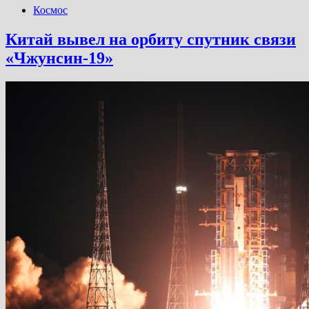
Космос
Китай вывел на орбиту спутник связи
«Чжунсин-19»