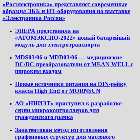
«Росэлектроника» представляет современные
образцы ЭКБ и ИТ-оборудования на выставке
«Электроника России»
ЭНЕРА представила на
«АТОМЭКСПО-2022» новый батарейный
модуль для электротранспорта
MDS03/06 и MDD03/06 — медицинские
DC/DC-преобразователи от MEAN WELL с
широким входом
Новые источники питания на DIN-рейку
класса High End от MORNSUN
АО «НИИЭТ» приступил к разработке
серии микроконтроллеров для
гражданского рынка
Запатентован метод изготовления
графеновых структур для массового