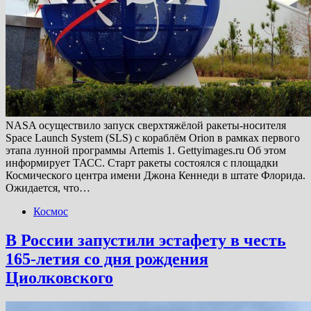
NASA осуществило запуск сверхтяжёлой ракеты-носителя
Space Launch System (SLS) с кораблём Orion в рамках первого
этапа лунной программы Artemis 1. Gettyimages.ru Об этом
информирует ТАСС. Старт ракеты состоялся с площадки
Космического центра имени Джона Кеннеди в штате Флорида.
Ожидается, что…
Космос
В России запустили эстафету в честь
165-летия со дня рождения
Циолковского