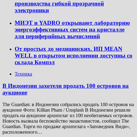
производства гибкой прозрачной
электроники
МИЭТ и YADRO открывают лабораторию
энергоэффективных систем на кристалле
для периферийных вычислений
От простых до медицинских. ИП MEAN
WELL в открытом исполнении доступны со
склада Компэл
Техника
В Индонезии захотели продать 100 островов на
аукционе
The Guardian: в Индонезии собрались продать 100 островов на
аукционе Фото: Killian Pham / Unsplash В Индонезии решили
продать на аукционе архипелаг из 100 необитаемых островов.
Новость вызвала беспокойство экоактивистов, сообщил The
Guardian. Торги по продаже архипелага «Заповедник Види»,
расположенного…