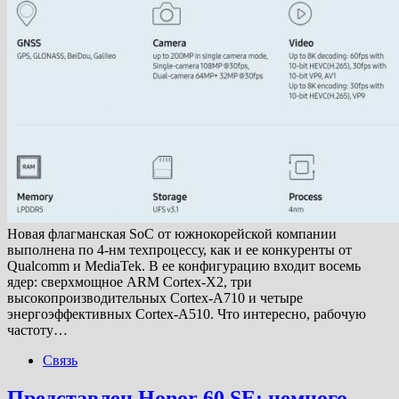
Новая флагманская SoC от южнокорейской компании
выполнена по 4-нм техпроцессу, как и ее конкуренты от
Qualcomm и MediaTek. В ее конфигурацию входит восемь
ядер: сверхмощное ARM Cortex-X2, три
высокопроизводительных Cortex-A710 и четыре
энергоэффективных Cortex-A510. Что интересно, рабочую
частоту…
Связь
Представлен Honor 60 SE: немного