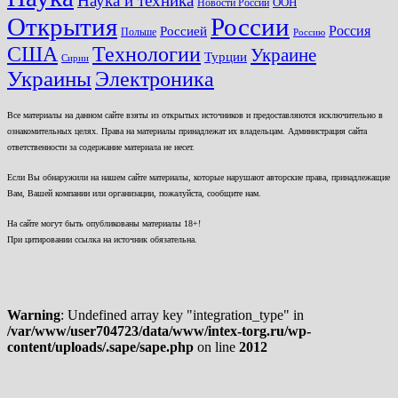
Наука и техника
ООН
Новости России
Открытия
России
Россия
Россией
Польше
Россию
США
Технологии
Украине
Турции
Сирии
Украины
Электроника
Все материалы на данном сайте взяты из открытых источников и предоставляются исключительно в
ознакомительных целях. Права на материалы принадлежат их владельцам. Администрация сайта
ответственности за содержание материала не несет.
Если Вы обнаружили на нашем сайте материалы, которые нарушают авторские права, принадлежащие
Вам, Вашей компании или организации, пожалуйста, сообщите нам.
На сайте могут быть опубликованы материалы 18+!
При цитировании ссылка на источник обязательна.
Warning
: Undefined array key "integration_type" in
/var/www/user704723/data/www/intex-torg.ru/wp-
content/uploads/.sape/sape.php
on line
2012