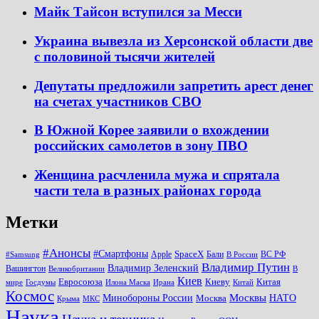
Майк Тайсон вступился за Месси
Украина вывезла из Херсонской области две
с половиной тысячи жителей
Депутаты предложили запретить арест денег
на счетах участников СВО
В Южной Корее заявили о вхождении
российских самолетов в зону ПВО
Женщина расчленила мужа и спрятала
части тела в разных районах города
Метки
#Анонсы
#Смартфоны
SpaceX
Apple
Бали
ВС РФ
#Samsung
В России
Владимир Путин
Владимир Зеленский
Вашингтон
Великобритании
В
Киев
Евросоюза
Киеву
Китая
мире
Госдумы
Илона Маска
Ирана
Китай
Космос
Минобороны России
Москвы
НАТО
Москва
Крыма
МКС
Наука