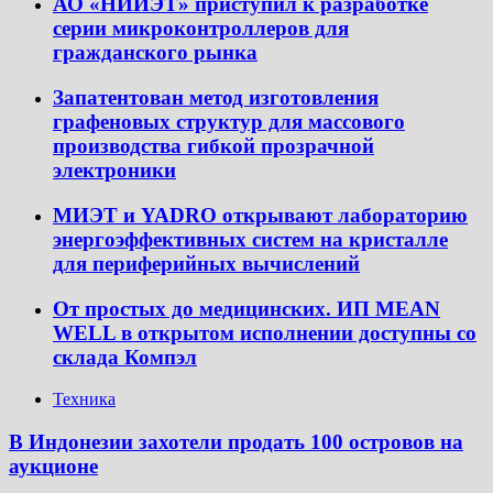
АО «НИИЭТ» приступил к разработке
серии микроконтроллеров для
гражданского рынка
Запатентован метод изготовления
графеновых структур для массового
производства гибкой прозрачной
электроники
МИЭТ и YADRO открывают лабораторию
энергоэффективных систем на кристалле
для периферийных вычислений
От простых до медицинских. ИП MEAN
WELL в открытом исполнении доступны со
склада Компэл
Техника
В Индонезии захотели продать 100 островов на
аукционе