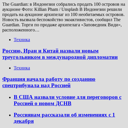
The Guardian: в Индонезии собрались продать 100 островов на
аукционе Фото: Killian Pham / Unsplash В Индонезии решили
продать на аукционе архипелаг из 100 необитаемых островов.
Новость вызвала беспокойство экоактивистов, сообщил The
Guardian. Торги по продаже архипелага «Заповедник Види»,
расположенного…
Техника
Россию, Иран и Китай назвали новым
треугольником в международной дипломатии
Техника
Франция начала работу по созданию
спецтрибунала над Россией
В США назвали условие для переговоров с
Россией о новом ДСНВ
Россиянам рассказали об изменениях с 1
декабря