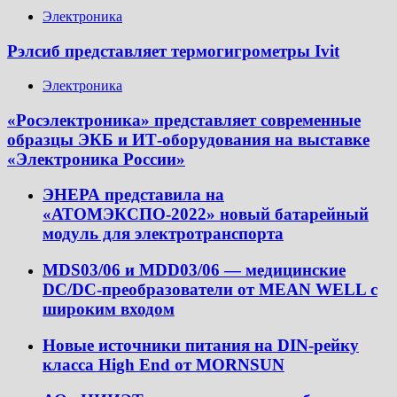
Электроника
Рэлсиб представляет термогигрометры Ivit
Электроника
«Росэлектроника» представляет современные
образцы ЭКБ и ИТ-оборудования на выставке
«Электроника России»
ЭНЕРА представила на
«АТОМЭКСПО-2022» новый батарейный
модуль для электротранспорта
MDS03/06 и MDD03/06 — медицинские
DC/DC-преобразователи от MEAN WELL с
широким входом
Новые источники питания на DIN-рейку
класса High End от MORNSUN