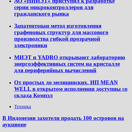
АО «НИИЭТ» приступил к разработке
серии микроконтроллеров для
гражданского рынка
Запатентован метод изготовления
графеновых структур для массового
производства гибкой прозрачной
электроники
МИЭТ и YADRO открывают лабораторию
энергоэффективных систем на кристалле
для периферийных вычислений
От простых до медицинских. ИП MEAN
WELL в открытом исполнении доступны со
склада Компэл
Техника
В Индонезии захотели продать 100 островов на
аукционе