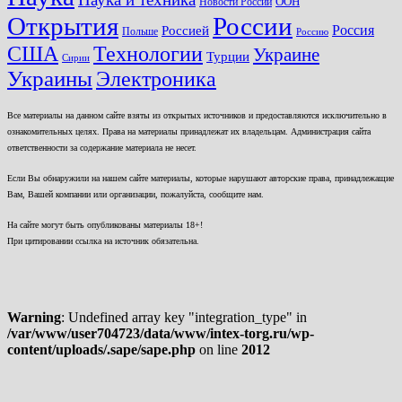
ООН
Новости России
Открытия
России
Россия
Россией
Польше
Россию
США
Технологии
Украине
Турции
Сирии
Украины
Электроника
Все материалы на данном сайте взяты из открытых источников и предоставляются исключительно в
ознакомительных целях. Права на материалы принадлежат их владельцам. Администрация сайта
ответственности за содержание материала не несет.
Если Вы обнаружили на нашем сайте материалы, которые нарушают авторские права, принадлежащие
Вам, Вашей компании или организации, пожалуйста, сообщите нам.
На сайте могут быть опубликованы материалы 18+!
При цитировании ссылка на источник обязательна.
Warning
: Undefined array key "integration_type" in
/var/www/user704723/data/www/intex-torg.ru/wp-
content/uploads/.sape/sape.php
on line
2012