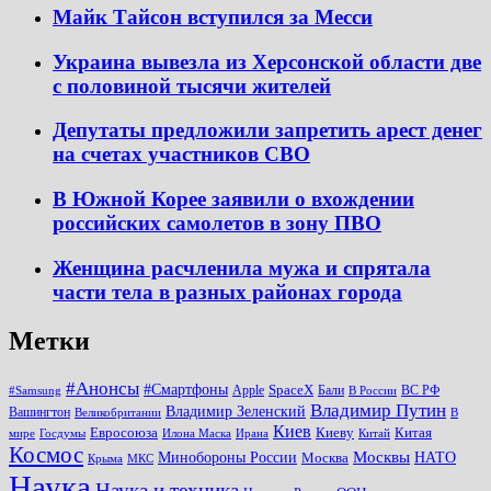
Майк Тайсон вступился за Месси
Украина вывезла из Херсонской области две
с половиной тысячи жителей
Депутаты предложили запретить арест денег
на счетах участников СВО
В Южной Корее заявили о вхождении
российских самолетов в зону ПВО
Женщина расчленила мужа и спрятала
части тела в разных районах города
Метки
#Анонсы
#Смартфоны
SpaceX
Apple
Бали
ВС РФ
#Samsung
В России
Владимир Путин
Владимир Зеленский
Вашингтон
Великобритании
В
Киев
Евросоюза
Киеву
Китая
мире
Госдумы
Илона Маска
Ирана
Китай
Космос
Минобороны России
Москвы
НАТО
Москва
Крыма
МКС
Наука
Наука и техника