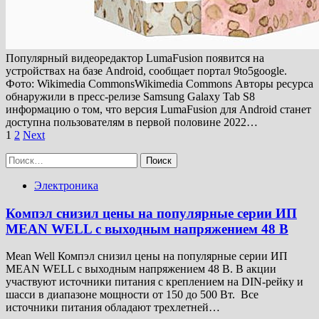
Популярный видеоредактор LumaFusion появится на
устройствах на базе Android, сообщает портал 9to5google.
Фото: Wikimedia CommonsWikimedia Commons Авторы ресурса
обнаружили в пресс-релизе Samsung Galaxy Tab S8
информацию о том, что версия LumaFusion для Android станет
доступна пользователям в первой половине 2022…
Пагинация
1
2
Next
записей
Найти:
Электроника
Компэл снизил цены на популярные серии ИП
MEAN WELL с выходным напряжением 48 В
Mean Well Компэл снизил цены на популярные серии ИП
MEAN WELL с выходным напряжением 48 В. В акции
участвуют источники питания с креплением на DIN-рейку и
шасси в диапазоне мощности от 150 до 500 Вт. Все
источники питания обладают трехлетней…