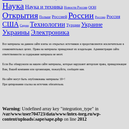
Наука
Наука и техника
ООН
Новости России
Открытия
России
Россия
Россией
Польше
Россию
США
Технологии
Украине
Турции
Сирии
Украины
Электроника
Все материалы на данном сайте взяты из открытых источников и предоставляются исключительно в
ознакомительных целях. Права на материалы принадлежат их владельцам. Администрация сайта
ответственности за содержание материала не несет.
Если Вы обнаружили на нашем сайте материалы, которые нарушают авторские права, принадлежащие
Вам, Вашей компании или организации, пожалуйста, сообщите нам.
На сайте могут быть опубликованы материалы 18+!
При цитировании ссылка на источник обязательна.
Warning
: Undefined array key "integration_type" in
/var/www/user704723/data/www/intex-torg.ru/wp-
content/uploads/.sape/sape.php
on line
2012