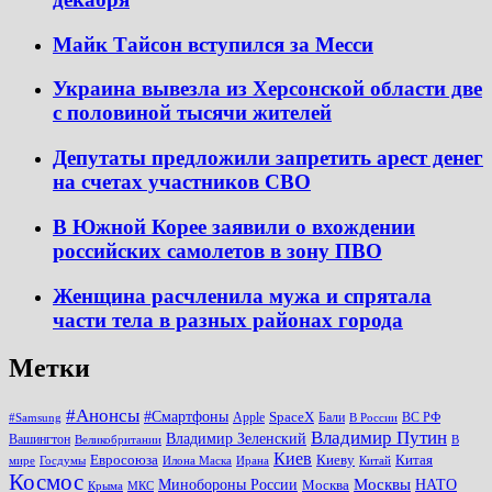
Майк Тайсон вступился за Месси
Украина вывезла из Херсонской области две
с половиной тысячи жителей
Депутаты предложили запретить арест денег
на счетах участников СВО
В Южной Корее заявили о вхождении
российских самолетов в зону ПВО
Женщина расчленила мужа и спрятала
части тела в разных районах города
Метки
#Анонсы
#Смартфоны
SpaceX
Apple
Бали
ВС РФ
#Samsung
В России
Владимир Путин
Владимир Зеленский
Вашингтон
Великобритании
В
Киев
Евросоюза
Киеву
Китая
мире
Госдумы
Илона Маска
Ирана
Китай
Космос
Минобороны России
Москвы
НАТО
Москва
Крыма
МКС