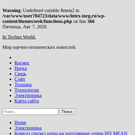
Warning
: Undefined variable $meta2 in
/var/www/user704723/data/www/intex-torg.ru/wp-
content/themes/seek/functions.php
on line
366
Skip
Пятница, Авг 7, 2026
to
In Techno World.
content
Мир научно-технических новостей.
Космос
Наука
Связь
Софт
Техника
Технологии
Электроника
Карта сайта
Найти:
Home
Электроника
Компэл снизил цены на популярные серии ИП MEAN