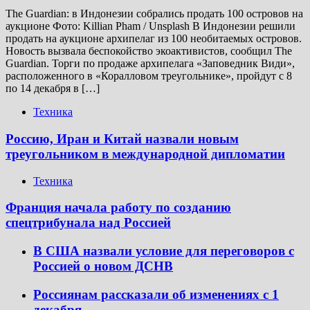
The Guardian: в Индонезии собрались продать 100 островов на
аукционе Фото: Killian Pham / Unsplash В Индонезии решили
продать на аукционе архипелаг из 100 необитаемых островов.
Новость вызвала беспокойство экоактивистов, сообщил The
Guardian. Торги по продаже архипелага «Заповедник Види»,
расположенного в «Коралловом треугольнике», пройдут с 8
по 14 декабря в […]
Техника
Россию, Иран и Китай назвали новым
треугольником в международной дипломатии
Техника
Франция начала работу по созданию
спецтрибунала над Россией
В США назвали условие для переговоров с
Россией о новом ДСНВ
Россиянам рассказали об изменениях с 1
декабря