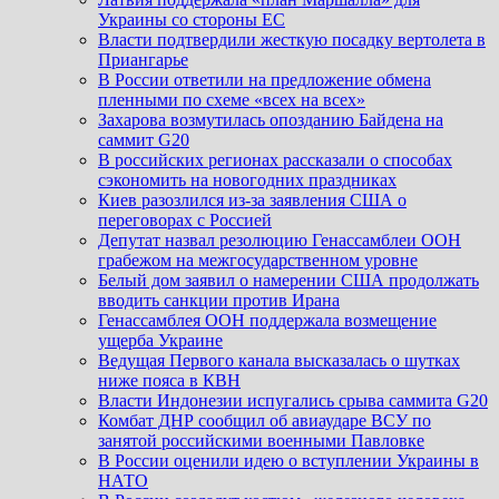
Украины со стороны ЕС
Власти подтвердили жесткую посадку вертолета в
Приангарье
В России ответили на предложение обмена
пленными по схеме «всех на всех»
Захарова возмутилась опозданию Байдена на
саммит G20
В российских регионах рассказали о способах
сэкономить на новогодних праздниках
Киев разозлился из-за заявления США о
переговорах с Россией
Депутат назвал резолюцию Генассамблеи ООН
грабежом на межгосударственном уровне
Белый дом заявил о намерении США продолжать
вводить санкции против Ирана
Генассамблея ООН поддержала возмещение
ущерба Украине
Ведущая Первого канала высказалась о шутках
ниже пояса в КВН
Власти Индонезии испугались срыва саммита G20
Комбат ДНР сообщил об авиаударе ВСУ по
занятой российскими военными Павловке
В России оценили идею о вступлении Украины в
НАТО