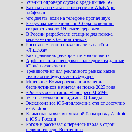
Ученый опроверг слухи о вреде вышек 5G
Как скрытно читать сообщения в WhatsApp:
лайфхаки
Что делать, если на телефоне пропал звук
Безбумажные технологии Сбера позволили
сохранить около 160 тысяч деревьев
В России разработали станцию для поиска
малозаметных беспилотников
Россияне массово пожаловались на сбои
«Яндекса»
Как правильно разморозить холодильник
Apple позволит передавать наследникам данные
iCloud после смерти
Трендвотчинг для рекламного рынка: какие
технологии будут менять будущее
Минтранс: Коммерческое применение
беспилотников начнется не позже 2025 года
«Роскосмос» затопил «Прогресс М-УМ»
Ученые создали невидимые QR-коды
Эксклюзивное iOS-приложение станет доступно
на Android
Клименко назвал возможной блокировку Android
и iOS в России
Рогозин рассказал о переносе ввода в строй
первой очереди Восточного