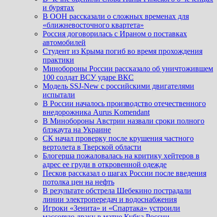
и бурятах
В ООН рассказали о сложных временах для
«ближневосточного квартета»
Россия договорилась с Ираном о поставках
автомобилей
Студент из Крыма погиб во время прохождения
практики
Минобороны России рассказало об уничтожившем
100 солдат ВСУ ударе ВКС
Модель SSJ-New с российскими двигателями
испытали
В России началось производство отечественного
внедорожника Aurus Komendant
В Минобороны Австрии назвали сроки полного
блэкаута на Украине
СК начал проверку после крушения частного
вертолета в Тверской области
Блогерша пожаловалась на критику хейтеров в
адрес ее груди в откровенной одежде
Песков рассказал о шагах России после введения
потолка цен на нефть
В результате обстрела Шебекино пострадали
линии электропередач и водоснабжения
Игроки «Зенита» и «Спартака» устроили
массовую драку в матче Кубка России