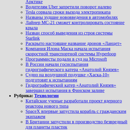
Арктике
Водителям Uber запретили поворот налево
Tesla сорвала сроки выхода электропикапа
Названы худшие нововведения в автомобилях
Лайнер МС-21 сможет контролировать состояние
крыла
Назван способ выведения из строя системы
Starlink
Раскрыто настоящие название дронов «Ланцет»
Компания Илона Маска начала испытания
скоростной транспортной системы Hyperloop
Программисты подали в суд на Microsoft
В России начали госиспытания
гидрографического катера «Анатолий Князев»
Судно на воздушной подушке «Хаска-10»
подготовят к испытаниям
Гидрографический катер «Анатолий Князев»
завершил испытания в Финском заливе
Рубрика:
Технологии
Китайские ученые разработали проект ядерного
реактора нового типа
SpaceX впервые запустила корабль с гражданским
экипажем
В Британии запустили в производство безвредный
для планеты пластик