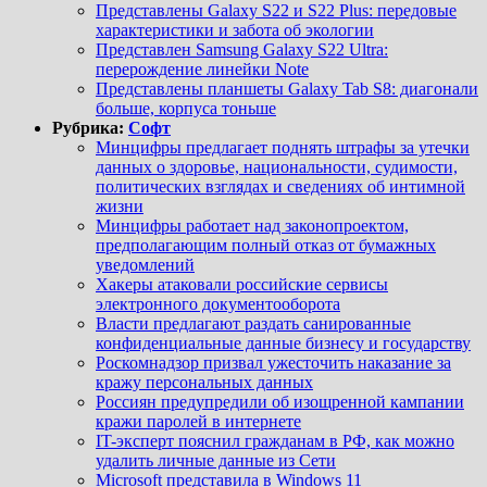
Представлены Galaxy S22 и S22 Plus: передовые
характеристики и забота об экологии
Представлен Samsung Galaxy S22 Ultra:
перерождение линейки Note
Представлены планшеты Galaxy Tab S8: диагонали
больше, корпуса тоньше
Рубрика:
Софт
Минцифры предлагает поднять штрафы за утечки
данных о здоровье, национальности, судимости,
политических взглядах и сведениях об интимной
жизни
Минцифры работает над законопроектом,
предполагающим полный отказ от бумажных
уведомлений
Хакеры атаковали российские сервисы
электронного документооборота
Власти предлагают раздать санированные
конфиденциальные данные бизнесу и государству
Роскомнадзор призвал ужесточить наказание за
кражу персональных данных
Россиян предупредили об изощренной кампании
кражи паролей в интернете
IT-эксперт пояснил гражданам в РФ, как можно
удалить личные данные из Сети
Microsoft представила в Windows 11