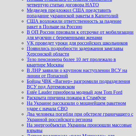
четвертую статью договора НАТО
Медведев предложил США представить
попадание украинской ракеты в Капитолий
США возложили ответственность за падение
ракет в Польше на Россию
В ОП России призвали к отсрочке от мобилизации
для мужчин с беременными женами
VK проведет уроки для российских школьников
Появились подробности задержания замглавы
Херсонской области
Тело пенсионера более 10 лет пролежало в
квартире Москвы
В ЛНР заявили о крупном наступлении ВСУ на
линии от Попасной
Бойцы ЧВК «Вагнер» разгромили подразделения
ВСУ под Артемовском
Estée Lauder приобрела модный дом Tom Ford
Раскрыта причина пожара в Стамбуле
На Украине рассказали о мощнейшем ракетном
ударе с начала СВО
Два человека погибли при обстреле граничащего с
Украиной российского региона
На энергообъектах Украины произошли массовые
взрывы
Латвия поддержала «план Маршалла» для