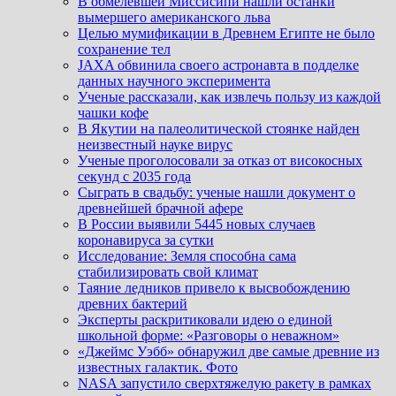
В обмелевшей Миссисипи нашли останки
вымершего американского льва
Целью мумификации в Древнем Египте не было
сохранение тел
JAXA обвинила своего астронавта в подделке
данных научного эксперимента
Ученые рассказали, как извлечь пользу из каждой
чашки кофе
В Якутии на палеолитической стоянке найден
неизвестный науке вирус
Ученые проголосовали за отказ от високосных
секунд с 2035 года
Сыграть в свадьбу: ученые нашли документ о
древнейшей брачной афере
В России выявили 5445 новых случаев
коронавируса за сутки
Исследование: Земля способна сама
стабилизировать свой климат
Таяние ледников привело к высвобождению
древних бактерий
Эксперты раскритиковали идею о единой
школьной форме: «Разговоры о неважном»
«Джеймс Уэбб» обнаружил две самые древние из
известных галактик. Фото
NASA запустило сверхтяжелую ракету в рамках