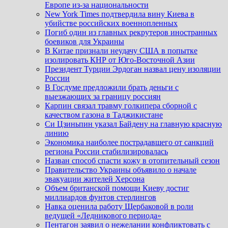
Европе из-за национальности
New York Times подтвердила вину Киева в
убийстве российских военнопленных
Погиб один из главных рекрутеров иностранных
боевиков для Украины
В Китае признали неудачу США в попытке
изолировать КНР от Юго-Восточной Азии
Президент Турции Эрдоган назвал цену изоляции
России
В Госдуме предложили брать деньги с
выезжающих за границу россиян
Карпин связал травму голкипера сборной с
качеством газона в Таджикистане
Си Цзиньпин указал Байдену на главную красную
линию
Экономика наиболее пострадавшего от санкций
региона России стабилизировалась
Назван способ спасти кожу в отопительный сезон
Правительство Украины объявило о начале
эвакуации жителей Херсона
Объем британской помощи Киеву достиг
миллиардов фунтов стерлингов
Навка оценила работу Щербаковой в роли
ведущей «Ледникового периода»
Пентагон заявил о нежелании конфликтовать с