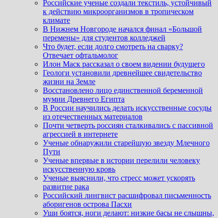
Российские ученые создали текстиль, устойчивый
к действию микроорганизмов в тропическом
климате
В Нижнем Новгороде начался финал «Большой
перемены» для студентов колледжей
Что будет, если долго смотреть на сварку?
Отвечает офтальмолог
Илон Маск рассказал о своем видении будущего
Геологи установили древнейшее свидетельство
жизни на Земле
Восстановлено лицо единственной беременной
мумии Древнего Египта
В России научились делать искусственные сосуды
из отечественных материалов
Почти четверть россиян сталкивались с пассивной
агрессией в интернете
Ученые обнаружили старейшую звезду Млечного
Пути
Ученые впервые в истории перелили человеку
искусственную кровь
Ученые выяснили, что стресс может ускорять
развитие рака
Российский лингвист расшифровал письменность
аборигенов острова Пасхи
Уши боятся, ноги делают: низкие басы не слышны,