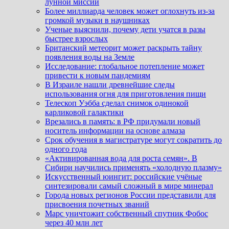
лунной миссии
Более миллиарда человек может оглохнуть из-за
громкой музыки в наушниках
Ученые выяснили, почему дети учатся в разы
быстрее взрослых
Британский метеорит может раскрыть тайну
появления воды на Земле
Исследование: глобальное потепление может
привести к новым пандемиям
В Израиле нашли древнейшие следы
использования огня для приготовления пищи
Телескоп Уэбба сделал снимок одинокой
карликовой галактики
Врезались в память: в РФ придумали новый
носитель информации на основе алмаза
Срок обучения в магистратуре могут сократить до
одного года
«Активированная вода для роста семян». В
Сибири научились применять «холодную плазму»
Искусственный юингит: российские учёные
синтезировали самый сложный в мире минерал
Города новых регионов России представили для
присвоения почетных званий
Марс уничтожит собственный спутник Фобос
через 40 млн лет