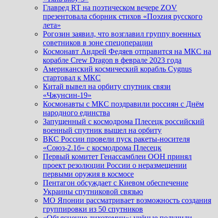
Главред RT на поэтическом вечере ZOV
презентовала сборник стихов «Поэzия русского
лета»
Рогозин заявил, что возглавил группу военных
советников в зоне спецоперации
Космонавт Андрей Федяев отправится на МКС на
корабле Crew Dragon в феврале 2023 года
Американский космический корабль Cygnus
стартовал к МКС
Китай вывел на орбиту спутник связи
«Чжунсин-19»
Космонавты с МКС поздравили россиян с Днём
народного единства
Запущенный с космодрома Плесецк российский
военный спутник вышел на орбиту
ВКС России провели пуск ракеты-носителя
«Союз-2.1б» с космодрома Плесецк
Первый комитет Генассамблеи ООН принял
проект резолюции России о неразмещении
первыми оружия в космосе
Пентагон обсуждает с Киевом обеспечение
Украины спутниковой связью
МО Японии рассматривает возможность создания
группировки из 50 спутников
«Объяснение дихотомии»: учёные получили