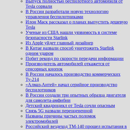
Выпуск полностью беспилотного автомобиля от
Tesla сорвали
В России разработали новую технологию
управления беспилотниками
Илон Маск рассказал о планах выпустить дешевую
Tesla
Ученые из США нашли уязвимость в системе
безопасности Starlink
Из Apple уйдет главный дизайнер
В Китае назвали способ уничтожить Starlink
одним ударом
Побит рекорд по скорости передачи информации
Производитель автомобилей откажется от
сенсорных кнопок
В России началось производство коммерческих
Ту-214
«Алмаз-Антей» начал серийное производство
беспилотников
В России создали три опытных образца двигателя
для самолета-амфибии
Детский квадроцикл от Tesla сочли опасным
Связь 5G назвали переоцененной
Названы причины частых поломок
электромобилей
Российский вездеход ТМ-140 прошел испытания в