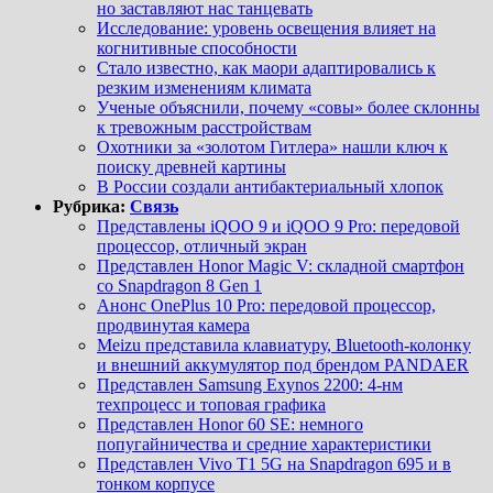
но заставляют нас танцевать
Исследование: уровень освещения влияет на
когнитивные способности
Стало известно, как маори адаптировались к
резким изменениям климата
Ученые объяснили, почему «совы» более склонны
к тревожным расстройствам
Охотники за «золотом Гитлера» нашли ключ к
поиску древней картины
В России создали антибактериальный хлопок
Рубрика:
Связь
Представлены iQOO 9 и iQOO 9 Pro: передовой
процессор, отличный экран
Представлен Honor Magic V: складной смартфон
со Snapdragon 8 Gen 1
Анонс OnePlus 10 Pro: передовой процессор,
продвинутая камера
Meizu представила клавиатуру, Bluetooth-колонку
и внешний аккумулятор под брендом PANDAER
Представлен Samsung Exynos 2200: 4-нм
техпроцесс и топовая графика
Представлен Honor 60 SE: немного
попугайничества и средние характеристики
Представлен Vivo T1 5G на Snapdragon 695 и в
тонком корпусе