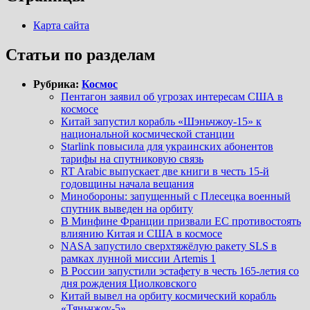
Карта сайта
Статьи по разделам
Рубрика:
Космос
Пентагон заявил об угрозах интересам США в
космосе
Китай запустил корабль «Шэньчжоу-15» к
национальной космической станции
Starlink повысила для украинских абонентов
тарифы на спутниковую связь
RT Arabic выпускает две книги в честь 15-й
годовщины начала вещания
Минобороны: запущенный с Плесецка военный
спутник выведен на орбиту
В Минфине Франции призвали ЕС противостоять
влиянию Китая и США в космосе
NASA запустило сверхтяжёлую ракету SLS в
рамках лунной миссии Artemis 1
В России запустили эстафету в честь 165-летия со
дня рождения Циолковского
Китай вывел на орбиту космический корабль
«Тяньчжоу-5»