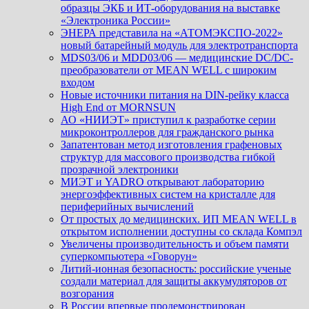
образцы ЭКБ и ИТ-оборудования на выставке
«Электроника России»
ЭНЕРА представила на «АТОМЭКСПО-2022»
новый батарейный модуль для электротранспорта
MDS03/06 и MDD03/06 — медицинские DC/DC-
преобразователи от MEAN WELL с широким
входом
Новые источники питания на DIN-рейку класса
High End от MORNSUN
АО «НИИЭТ» приступил к разработке серии
микроконтроллеров для гражданского рынка
Запатентован метод изготовления графеновых
структур для массового производства гибкой
прозрачной электроники
МИЭТ и YADRO открывают лабораторию
энергоэффективных систем на кристалле для
периферийных вычислений
От простых до медицинских. ИП MEAN WELL в
открытом исполнении доступны со склада Компэл
Увеличены производительность и объем памяти
суперкомпьютера «Говорун»
Литий-ионная безопасность: российские ученые
создали материал для защиты аккумуляторов от
возгорания
В России впервые продемонстрирован