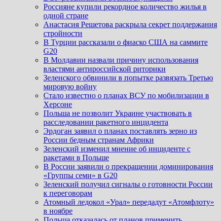
Россияне купили рекордное количество жилья в
одной стране
Анастасия Решетова раскрыла секрет поддержания
стройности
В Турции рассказали о фиаско США на саммите
G20
В Молдавии назвали причину использования
властями антироссийской риторики
Зеленского обвинили в попытке развязать Третью
мировую войну
Стало известно о планах ВСУ по мобилизации в
Херсоне
Польша не позволит Украине участвовать в
расследовании ракетного инцидента
Эрдоган заявил о планах поставлять зерно из
России бедным странам Африки
Зеленский изменил мнение об инциденте с
ракетами в Польше
В России заявили о прекращении доминирования
«Группы семи» в G20
Зеленский получил сигналы о готовности России
к переговорам
Атомный ледокол «Урал» передадут «Атомфлоту»
в ноябре
Польша отказалась от планов применить