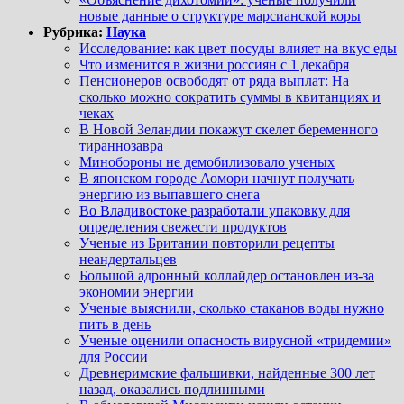
новые данные о структуре марсианской коры
Рубрика:
Наука
Исследование: как цвет посуды влияет на вкус еды
Что изменится в жизни россиян с 1 декабря
Пенсионеров освободят от ряда выплат: На
сколько можно сократить суммы в квитанциях и
чеках
В Новой Зеландии покажут скелет беременного
тираннозавра
Минобороны не демобилизовало ученых
В японском городе Аомори начнут получать
энергию из выпавшего снега
Во Владивостоке разработали упаковку для
определения свежести продуктов
Ученые из Британии повторили рецепты
неандертальцев
Большой адронный коллайдер остановлен из-за
экономии энергии
Ученые выяснили, сколько стаканов воды нужно
пить в день
Ученые оценили опасность вирусной «тридемии»
для России
Древнеримские фальшивки, найденные 300 лет
назад, оказались подлинными