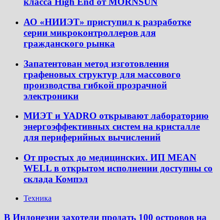
класса High End от MORNSUN
АО «НИИЭТ» приступил к разработке
серии микроконтроллеров для
гражданского рынка
Запатентован метод изготовления
графеновых структур для массового
производства гибкой прозрачной
электроники
МИЭТ и YADRO открывают лабораторию
энергоэффективных систем на кристалле
для периферийных вычислений
От простых до медицинских. ИП MEAN
WELL в открытом исполнении доступны со
склада Компэл
Техника
В Индонезии захотели продать 100 островов на