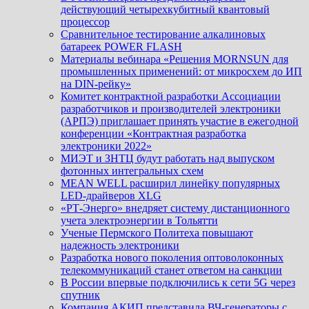
действующий четырехкубитный квантовый
процессор
Сравнительное тестирование алкалиновых
батареек POWER FLASH
Материалы вебинара «Решения MORNSUN для
промышленных применений: от микросхем до ИП
на DIN-рейку»
Комитет контрактной разработки Ассоциации
разработчиков и производителей электроники
(АРПЭ) приглашает принять участие в ежегодной
конференции «Контрактная разработка
электроники 2022»
МИЭТ и ЗНТЦ будут работать над выпуском
фотонных интегральных схем
MEAN WELL расширил линейку популярных
LED-драйверов XLG
«РТ-Энерго» внедряет систему дистанционного
учета электроэнергии в Тольятти
Ученые Пермского Политеха повышают
надежность электроники
Разработка нового поколения оптоволоконных
телекоммуникаций станет ответом на санкции
В России впервые подключились к сети 5G через
спутник
Компания АКИП представила ВЧ-генераторы с