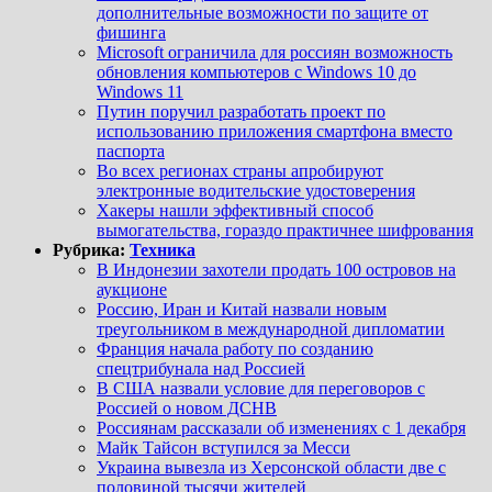
дополнительные возможности по защите от
фишинга
Microsoft ограничила для россиян возможность
обновления компьютеров с Windows 10 до
Windows 11
Путин поручил разработать проект по
использованию приложения смартфона вместо
паспорта
Во всех регионах страны апробируют
электронные водительские удостоверения
Хакеры нашли эффективный способ
вымогательства, гораздо практичнее шифрования
Рубрика:
Техника
В Индонезии захотели продать 100 островов на
аукционе
Россию, Иран и Китай назвали новым
треугольником в международной дипломатии
Франция начала работу по созданию
спецтрибунала над Россией
В США назвали условие для переговоров с
Россией о новом ДСНВ
Россиянам рассказали об изменениях с 1 декабря
Майк Тайсон вступился за Месси
Украина вывезла из Херсонской области две с
половиной тысячи жителей