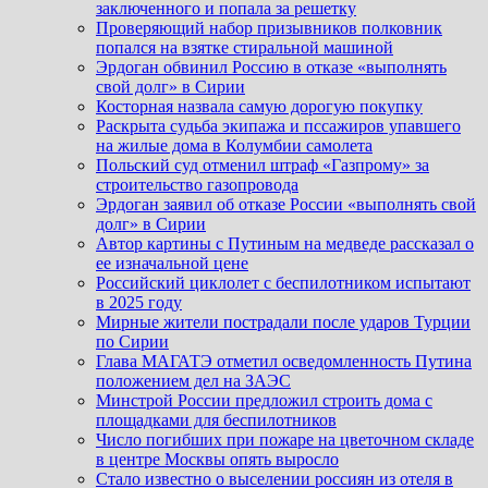
заключенного и попала за решетку
Проверяющий набор призывников полковник
попался на взятке стиральной машиной
Эрдоган обвинил Россию в отказе «выполнять
свой долг» в Сирии
Косторная назвала самую дорогую покупку
Раскрыта судьба экипажа и пссажиров упавшего
на жилые дома в Колумбии самолета
Польский суд отменил штраф «Газпрому» за
строительство газопровода
Эрдоган заявил об отказе России «выполнять свой
долг» в Сирии
Автор картины с Путиным на медведе рассказал о
ее изначальной цене
Российский циклолет с беспилотником испытают
в 2025 году
Мирные жители пострадали после ударов Турции
по Сирии
Глава МАГАТЭ отметил осведомленность Путина
положением дел на ЗАЭС
Минстрой России предложил строить дома с
площадками для беспилотников
Число погибших при пожаре на цветочном складе
в центре Москвы опять выросло
Стало известно о выселении россиян из отеля в