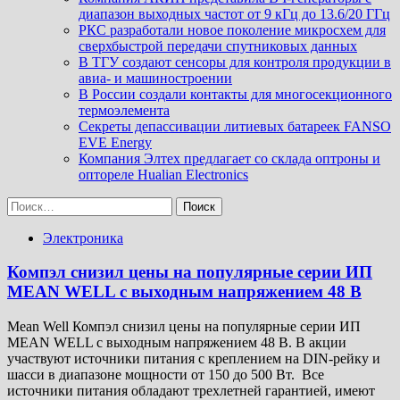
диапазон выходных частот от 9 кГц до 13.6/20 ГГц
РКС разработали новое поколение микросхем для
сверхбыстрой передачи спутниковых данных
В ТГУ создают сенсоры для контроля продукции в
авиа- и машиностроении
В России создали контакты для многосекционного
термоэлемента
Секреты депассивации литиевых батареек FANSO
EVE Energy
Компания Элтех предлагает со склада оптроны и
оптореле Hualian Electronics
Найти:
Электроника
Компэл снизил цены на популярные серии ИП
MEAN WELL с выходным напряжением 48 В
Mean Well Компэл снизил цены на популярные серии ИП
MEAN WELL с выходным напряжением 48 В. В акции
участвуют источники питания с креплением на DIN-рейку и
шасси в диапазоне мощности от 150 до 500 Вт. Все
источники питания обладают трехлетней гарантией, имеют