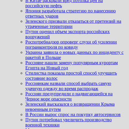
В Китае раскрыли вред потолка цен на
российскую нефть
Япония разработала стратегию по нанесению
ответных ударов
Зеленского призвали отказаться от претензий на
утраченные территории
Путин оценил объем экспорта российских
вооружений
Роспотребнадзор опроверг слухи об усилении
погранконтроля по ковиду
Украина заявила о новых данных по инциденту с
ракетой в Польше
Россияне нашли замену популярным курортам
Египта на Новый год
Стилистка показала простой способ улучшить
состояние волос
Россиянкам назвали способ выбрать самую
удачную одежду во время распродаж
Россиян предупредили о надвигающейся на
Черное море опасности
Зеленский высказался о возвращении Крыма
невоенным путем
В России вырос спрос на покупку автосервисов
Путин потребовал увеличить производство
военной техники