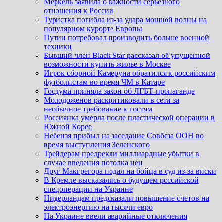
Меркель заявила о важности серьезного
отношения к России
Туристка погибла из-за удара мощной волны на
популярном курорте Европы
Путин потребовал производить больше военной
техники
Бывший член Black Star рассказал об упущенной
возможности купить жилье в Москве
Игрок сборной Камеруна обратился к российским
футболистам во время ЧМ в Катаре
Госдума приняла закон об ЛГБТ-пропаганде
Молодоженов раскритиковали в сети за
необычное требование к гостям
Россиянка умерла после пластической операции в
Южной Корее
Небензя прибыл на заседание Совбеза ООН во
время выступления Зеленского
Трейдерам предрекли миллиардные убытки в
случае введения потолка цен
Друг Макгрегора подал на бойца в суд из-за виски
В Кремле высказались о будущем российской
спецоперации на Украине
Нидерландам предсказали повышение счетов на
электроэнергию на тысячи евро
На Украине ввели аварийные отключения