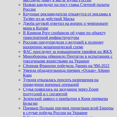
Назван кандидат на пост главы Счетной палаты
России
Крупные рекламодатели откажутся от рекламы в
Twitter из-за действий Маска
Дзюба шуткой ответил на вопрос о чемпионате
мира в Катаре
В Кривом Роге сообщили об ударе по объекту
транспортной инфраструктуры
Россиян предупредили о ведущей к полному
разорению мошеннической схеме
ФАС проследит за повышением тарифов на ЖКХ
Минобороны обвинило Пентагон в испытаниях с
токсичными веществами на Украине
Сборная Франции победила Данию на ЧМ-2022
Умерла обладательница премии «Оскар» Айрин
Кара
Турция отказалась просить разрешения на
проведение военных операций
Судья появилась на заседании через Zoom
полуголой и с сигаретой
Зеленский заявил о прибытии в Киев премьера
Бельгии
Премьер Польши предрек проигрыш всей Европы
в случае победы России на Украине