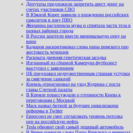
Депутаты предложили запретить арест денег на
счетах участников СВО
В Южной Корее заявили о вхождении российских
самолетов в зону ПВО
Женщина расчленила мужа и спрятала части тела в
разных районах города
В России захотели ввести минимальную цену на
вино
Кадыров раскритиковал слова папы римского про
жестокость чеченцев
Раскрыта древняя генетическая загадка
Изгнанный из сборной Камеруна футболист
выступил с заявлением
ЦБ предложил недружественным странам уступки
за смягчение санкций
Кремль отреагировал на уход Кудрина с поста
главы Счетной палаты
В Кремле порассуждали о готовности Киева к
переговорам с Москвой
Маск назвал битвой за будущее цивилизации
реформы в Twitter
Евросоюз не смог согласовать уровень потолка
цен на российскую нефть
Tesla обновит свой самый дешевый автомобиль
В Чечне оценили слова Папы Римского о чеченцах