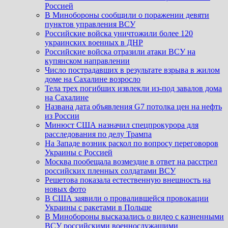
Россией
В Минобороны сообщили о поражении девяти
пунктов управления ВСУ
Российские войска уничтожили более 120
украинских военных в ДНР
Российские войска отразили атаки ВСУ на
купянском направлении
Число пострадавших в результате взрыва в жилом
доме на Сахалине возросло
Тела трех погибших извлекли из-под завалов дома
на Сахалине
Названа дата объявления G7 потолка цен на нефть
из России
Минюст США назначил спецпрокурора для
расследования по делу Трампа
На Западе возник раскол по вопросу переговоров
Украины с Россией
Москва пообещала возмездие в ответ на расстрел
российских пленных солдатами ВСУ
Решетова показала естественную внешность на
новых фото
В США заявили о провалившейся провокации
Украины с ракетами в Польше
В Минобороны высказались о видео с казненными
ВСУ российскими военнослужащими