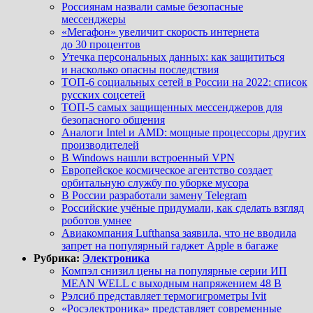
Россиянам назвали самые безопасные
мессенджеры
«Мегафон» увеличит скорость интернета
до 30 процентов
Утечка персональных данных: как защититься
и насколько опасны последствия
ТОП-6 социальных сетей в России на 2022: список
русских соцсетей
ТОП-5 самых защищенных мессенджеров для
безопасного общения
Аналоги Intel и AMD: мощные процессоры других
производителей
В Windows нашли встроенный VPN
Европейское космическое агентство создает
орбитальную службу по уборке мусора
В России разработали замену Telegram
Российские учёные придумали, как сделать взгляд
роботов умнее
Авиакомпания Lufthansa заявила, что не вводила
запрет на популярный гаджет Apple в багаже
Рубрика:
Электроника
Компэл снизил цены на популярные серии ИП
MEAN WELL с выходным напряжением 48 В
Рэлсиб представляет термогигрометры Ivit
«Росэлектроника» представляет современные