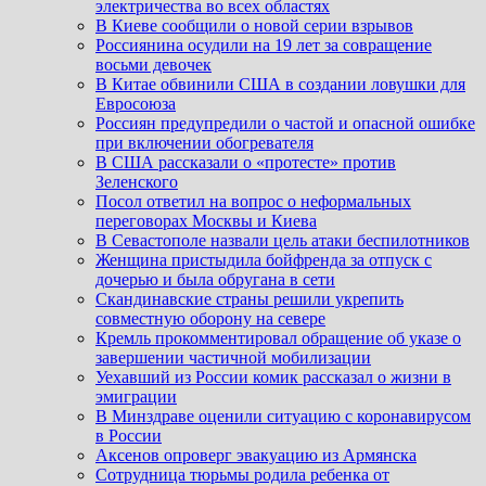
электричества во всех областях
В Киеве сообщили о новой серии взрывов
Россиянина осудили на 19 лет за совращение
восьми девочек
В Китае обвинили США в создании ловушки для
Евросоюза
Россиян предупредили о частой и опасной ошибке
при включении обогревателя
В США рассказали о «протесте» против
Зеленского
Посол ответил на вопрос о неформальных
переговорах Москвы и Киева
В Севастополе назвали цель атаки беспилотников
Женщина пристыдила бойфренда за отпуск с
дочерью и была обругана в сети
Скандинавские страны решили укрепить
совместную оборону на севере
Кремль прокомментировал обращение об указе о
завершении частичной мобилизации
Уехавший из России комик рассказал о жизни в
эмиграции
В Минздраве оценили ситуацию с коронавирусом
в России
Аксенов опроверг эвакуацию из Армянска
Сотрудница тюрьмы родила ребенка от