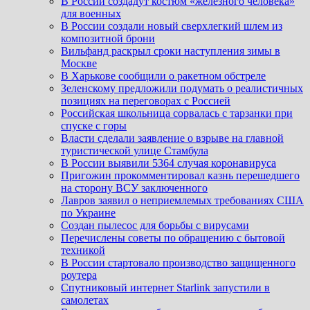
В России создадут костюм «железного человека»
для военных
В России создали новый сверхлегкий шлем из
композитной брони
Вильфанд раскрыл сроки наступления зимы в
Москве
В Харькове сообщили о ракетном обстреле
Зеленскому предложили подумать о реалистичных
позициях на переговорах с Россией
Российская школьница сорвалась с тарзанки при
спуске с горы
Власти сделали заявление о взрыве на главной
туристической улице Стамбула
В России выявили 5364 случая коронавируса
Пригожин прокомментировал казнь перешедшего
на сторону ВСУ заключенного
Лавров заявил о неприемлемых требованиях США
по Украине
Создан пылесос для борьбы с вирусами
Перечислены советы по обращению с бытовой
техникой
В России стартовало производство защищенного
роутера
Спутниковый интернет Starlink запустили в
самолетах