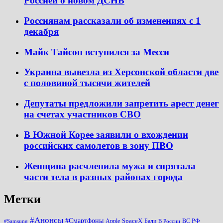
Россией о новом ДСНВ
Россиянам рассказали об изменениях с 1
декабря
Майк Тайсон вступился за Месси
Украина вывезла из Херсонской области две
с половиной тысячи жителей
Депутаты предложили запретить арест денег
на счетах участников СВО
В Южной Корее заявили о вхождении
российских самолетов в зону ПВО
Женщина расчленила мужа и спрятала
части тела в разных районах города
Метки
#Анонсы
#Смартфоны
SpaceX
Apple
Бали
ВС РФ
#Samsung
В России