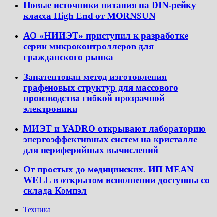
Новые источники питания на DIN-рейку
класса High End от MORNSUN
АО «НИИЭТ» приступил к разработке
серии микроконтроллеров для
гражданского рынка
Запатентован метод изготовления
графеновых структур для массового
производства гибкой прозрачной
электроники
МИЭТ и YADRO открывают лабораторию
энергоэффективных систем на кристалле
для периферийных вычислений
От простых до медицинских. ИП MEAN
WELL в открытом исполнении доступны со
склада Компэл
Техника