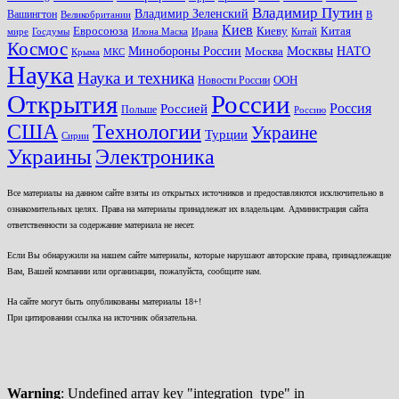
Владимир Путин
Владимир Зеленский
Вашингтон
Великобритании
В
Киев
Евросоюза
Киеву
Китая
мире
Госдумы
Илона Маска
Ирана
Китай
Космос
Минобороны России
Москвы
НАТО
Москва
Крыма
МКС
Наука
Наука и техника
ООН
Новости России
Открытия
России
Россия
Россией
Польше
Россию
США
Технологии
Украине
Турции
Сирии
Украины
Электроника
Все материалы на данном сайте взяты из открытых источников и предоставляются исключительно в
ознакомительных целях. Права на материалы принадлежат их владельцам. Администрация сайта
ответственности за содержание материала не несет.
Если Вы обнаружили на нашем сайте материалы, которые нарушают авторские права, принадлежащие
Вам, Вашей компании или организации, пожалуйста, сообщите нам.
На сайте могут быть опубликованы материалы 18+!
При цитировании ссылка на источник обязательна.
Warning
: Undefined array key "integration_type" in