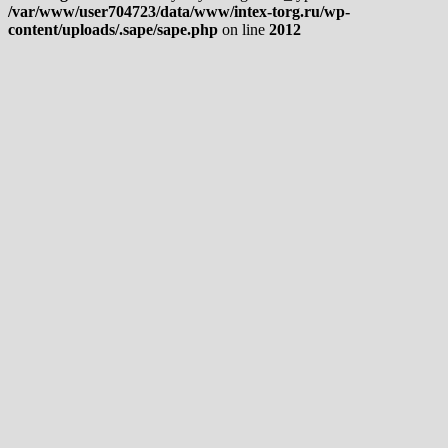
/var/www/user704723/data/www/intex-torg.ru/wp-
content/uploads/.sape/sape.php
on line
2012