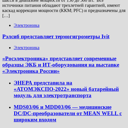
шасси в диапазоне мощности от 150 до 500 Вт. Все
источники питания обладают трехлетней гарантией, имеют
каскад коррекции мощности (ККМ; PFC) и предназначены для
[…]
Электроника
Рэлсиб представляет термогигрометры Ivit
Электроника
«Росэлектроника» представляет современные
образцы ЭКБ и ИТ-оборудования на выставке
«Электроника России»
ЭНЕРА представила на
«АТОМЭКСПО-2022» новый батарейный
модуль для электротранспорта
MDS03/06 и MDD03/06 — медицинские
DC/DC-преобразователи от MEAN WELL с
широким входом