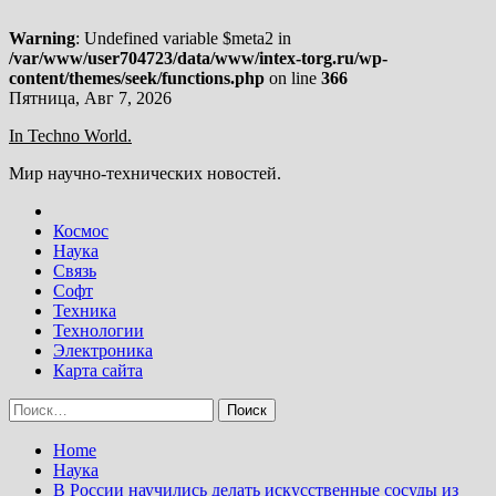
Warning
: Undefined variable $meta2 in
/var/www/user704723/data/www/intex-torg.ru/wp-
content/themes/seek/functions.php
on line
366
Skip
Пятница, Авг 7, 2026
to
In Techno World.
content
Мир научно-технических новостей.
Космос
Наука
Связь
Софт
Техника
Технологии
Электроника
Карта сайта
Найти:
Home
Наука
В России научились делать искусственные сосуды из