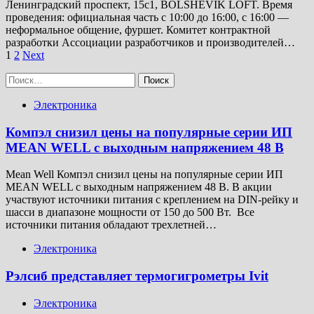
Ленинградский проспект, 15с1, BOLSHEVIK LOFT. Время
проведения: официальная часть с 10:00 до 16:00, с 16:00 —
неформальное общение, фуршет. Комитет контрактной
разработки Ассоциации разработчиков и производителей…
Пагинация
1
2
Next
записей
Найти:
Электроника
Компэл снизил цены на популярные серии ИП
MEAN WELL с выходным напряжением 48 В
Mean Well Компэл снизил цены на популярные серии ИП
MEAN WELL с выходным напряжением 48 В. В акции
участвуют источники питания с креплением на DIN-рейку и
шасси в диапазоне мощности от 150 до 500 Вт. Все
источники питания обладают трехлетней…
Электроника
Рэлсиб представляет термогигрометры Ivit
Электроника