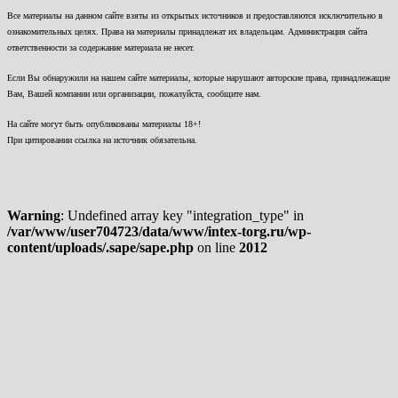
Все материалы на данном сайте взяты из открытых источников и предоставляются исключительно в
ознакомительных целях. Права на материалы принадлежат их владельцам. Администрация сайта
ответственности за содержание материала не несет.
Если Вы обнаружили на нашем сайте материалы, которые нарушают авторские права, принадлежащие
Вам, Вашей компании или организации, пожалуйста, сообщите нам.
На сайте могут быть опубликованы материалы 18+!
При цитировании ссылка на источник обязательна.
Warning
: Undefined array key "integration_type" in
/var/www/user704723/data/www/intex-torg.ru/wp-
content/uploads/.sape/sape.php
on line
2012