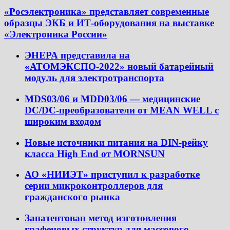
«Росэлектроника» представляет современные
образцы ЭКБ и ИТ-оборудования на выставке
«Электроника России»
ЭНЕРА представила на
«АТОМЭКСПО-2022» новый батарейный
модуль для электротранспорта
MDS03/06 и MDD03/06 — медицинские
DC/DC-преобразователи от MEAN WELL с
широким входом
Новые источники питания на DIN-рейку
класса High End от MORNSUN
АО «НИИЭТ» приступил к разработке
серии микроконтроллеров для
гражданского рынка
Запатентован метод изготовления
графеновых структур для массового