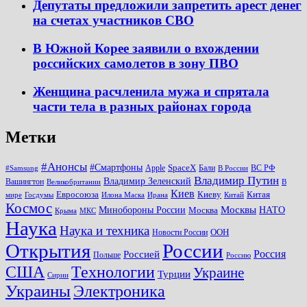
Депутаты предложили запретить арест денег
на счетах участников СВО
В Южной Корее заявили о вхождении
российских самолетов в зону ПВО
Женщина расчленила мужа и спрятала
части тела в разных районах города
Метки
#Анонсы
#Смартфоны
SpaceX
Apple
Бали
ВС РФ
#Samsung
В России
Владимир Путин
Владимир Зеленский
Вашингтон
Великобритании
В
Киев
Евросоюза
Киеву
Китая
мире
Госдумы
Илона Маска
Ирана
Китай
Космос
Минобороны России
Москвы
НАТО
Москва
Крыма
МКС
Наука
Наука и техника
ООН
Новости России
Открытия
России
Россия
Россией
Польше
Россию
США
Технологии
Украине
Турции
Сирии
Украины
Электроника