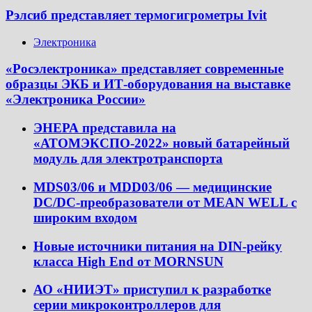
Рэлсиб представляет термогигрометры Ivit
Электроника
«Росэлектроника» представляет современные
образцы ЭКБ и ИТ-оборудования на выставке
«Электроника России»
ЭНЕРА представила на
«АТОМЭКСПО-2022» новый батарейный
модуль для электротранспорта
MDS03/06 и MDD03/06 — медицинские
DC/DC-преобразователи от MEAN WELL с
широким входом
Новые источники питания на DIN-рейку
класса High End от MORNSUN
АО «НИИЭТ» приступил к разработке
серии микроконтроллеров для