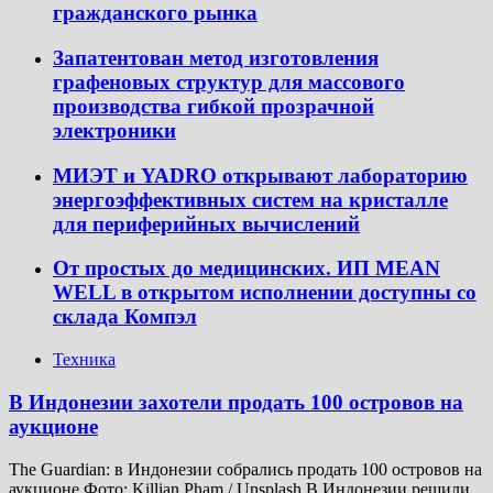
гражданского рынка
Запатентован метод изготовления
графеновых структур для массового
производства гибкой прозрачной
электроники
МИЭТ и YADRO открывают лабораторию
энергоэффективных систем на кристалле
для периферийных вычислений
От простых до медицинских. ИП MEAN
WELL в открытом исполнении доступны со
склада Компэл
Техника
В Индонезии захотели продать 100 островов на
аукционе
The Guardian: в Индонезии собрались продать 100 островов на
аукционе Фото: Killian Pham / Unsplash В Индонезии решили