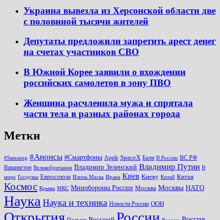
Украина вывезла из Херсонской области две
с половиной тысячи жителей
Депутаты предложили запретить арест денег
на счетах участников СВО
В Южной Корее заявили о вхождении
российских самолетов в зону ПВО
Женщина расчленила мужа и спрятала
части тела в разных районах города
Метки
#Анонсы
#Смартфоны
SpaceX
Apple
Бали
ВС РФ
#Samsung
В России
Владимир Путин
Владимир Зеленский
Вашингтон
Великобритании
В
Киев
Евросоюза
Киеву
Китая
мире
Госдумы
Илона Маска
Ирана
Китай
Космос
Минобороны России
Москвы
НАТО
Москва
Крыма
МКС
Наука
Наука и техника
ООН
Новости России
Открытия
России
Россия
Россией
Польше