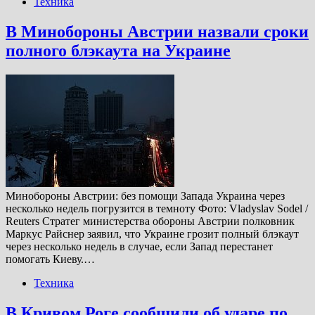
Техника
В Минобороны Австрии назвали сроки
полного блэкаута на Украине
Минобороны Австрии: без помощи Запада Украина через
несколько недель погрузится в темноту Фото: Vladyslav Sodel /
Reuters Стратег министерства обороны Австрии полковник
Маркус Райснер заявил, что Украине грозит полный блэкаут
через несколько недель в случае, если Запад перестанет
помогать Киеву.…
Техника
В Кривом Роге сообщили об ударе по