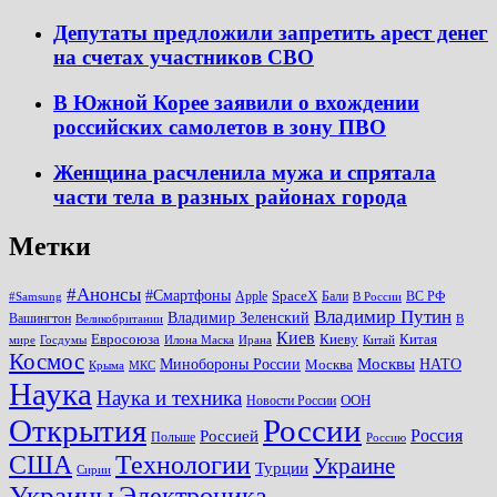
Депутаты предложили запретить арест денег
на счетах участников СВО
В Южной Корее заявили о вхождении
российских самолетов в зону ПВО
Женщина расчленила мужа и спрятала
части тела в разных районах города
Метки
#Анонсы
#Смартфоны
SpaceX
Apple
Бали
ВС РФ
#Samsung
В России
Владимир Путин
Владимир Зеленский
Вашингтон
Великобритании
В
Киев
Евросоюза
Киеву
Китая
мире
Госдумы
Илона Маска
Ирана
Китай
Космос
Минобороны России
Москвы
НАТО
Москва
Крыма
МКС
Наука
Наука и техника
ООН
Новости России
Открытия
России
Россия
Россией
Польше
Россию
США
Технологии
Украине
Турции
Сирии
Украины
Электроника