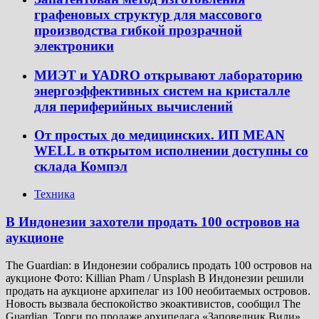
графеновых структур для массового
производства гибкой прозрачной
электроники
МИЭТ и YADRO открывают лабораторию
энергоэффективных систем на кристалле
для периферийных вычислений
От простых до медицинских. ИП MEAN
WELL в открытом исполнении доступны со
склада Компэл
Техника
В Индонезии захотели продать 100 островов на
аукционе
The Guardian: в Индонезии собрались продать 100 островов на
аукционе Фото: Killian Pham / Unsplash В Индонезии решили
продать на аукционе архипелаг из 100 необитаемых островов.
Новость вызвала беспокойство экоактивистов, сообщил The
Guardian. Торги по продаже архипелага «Заповедник Види»,