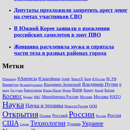
Депутаты предложили запретить арест денег
на счетах участников СВО
В Южной Корее заявили о вхождении
российских самолетов в зону ПВО
Женщина расчленила мужа и спрятала
части тела в разных районах города
Метки
#Анонсы
#Смартфоны
SpaceX
Apple
Бали
ВС РФ
#Samsung
В России
Владимир Путин
Владимир Зеленский
Вашингтон
Великобритании
В
Киев
Евросоюза
Киеву
Китая
мире
Госдумы
Илона Маска
Ирана
Китай
Космос
Минобороны России
Москвы
НАТО
Москва
Крыма
МКС
Наука
Наука и техника
ООН
Новости России
Открытия
России
Россия
Россией
Польше
Россию
США
Технологии
Украине
Турции
Сирии