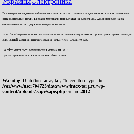
Украины
Электроника
Все материалы на данном сайте взяты из открытых источников и предоставляются исключительно в
ознакомительных целях. Права на материалы принадлежат их владельцам. Администрация сайта
ответственности за содержание материала не несет.
Если Вы обнаружили на нашем сайте материалы, которые нарушают авторские права, принадлежащие
Вам, Вашей компании или организации, пожалуйста, сообщите нам.
На сайте могут быть опубликованы материалы 18+!
При цитировании ссылка на источник обязательна.
Warning
: Undefined array key "integration_type" in
/var/www/user704723/data/www/intex-torg.ru/wp-
content/uploads/.sape/sape.php
on line
2012