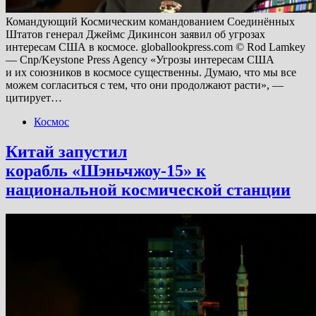
Командующий Космическим командованием Соединённых
Штатов генерал Джеймс Дикинсон заявил об угрозах
интересам США в космосе. globallookpress.com © Rod Lamkey
— Cnp/Keystone Press Agency «Угрозы интересам США
и их союзников в космосе существенны. Думаю, что мы все
можем согласиться с тем, что они продолжают расти», —
цитирует…
Космос
Китай запустил
корабль «Шэньчжоу-15» к
национальной космической станции