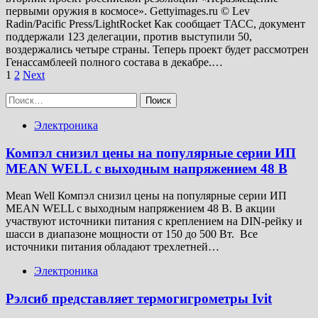
первыми оружия в космосе». Gettyimages.ru © Lev
Radin/Pacific Press/LightRocket Как сообщает ТАСС, документ
поддержали 123 делегации, против выступили 50,
воздержались четыре страны. Теперь проект будет рассмотрен
Генассамблеей полного состава в декабре.…
Пагинация
1
2
Next
записей
Найти:
Электроника
Компэл снизил цены на популярные серии ИП
MEAN WELL с выходным напряжением 48 В
Mean Well Компэл снизил цены на популярные серии ИП
MEAN WELL с выходным напряжением 48 В. В акции
участвуют источники питания с креплением на DIN-рейку и
шасси в диапазоне мощности от 150 до 500 Вт. Все
источники питания обладают трехлетней…
Электроника
Рэлсиб представляет термогигрометры Ivit