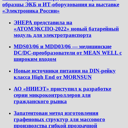
образцы ЭКБ и ИТ-оборудования на выставке
«Электроника России»
ЭНЕРА представила на
«АТОМЭКСПО-2022» новый батарейный
модуль для электротранспорта
MDS03/06 и MDD03/06 — медицинские
DC/DC-преобразователи от MEAN WELL с
широким входом
Новые источники питания на DIN-рейку
класса High End от MORNSUN
АО «НИИЭТ» приступил к разработке
серии микроконтроллеров для
гражданского рынка
Запатентован метод изготовления
графеновых структур для массового
производства гибкой прозрачной