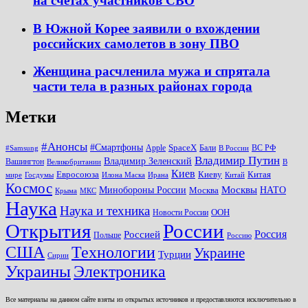
на счетах участников СВО
В Южной Корее заявили о вхождении
российских самолетов в зону ПВО
Женщина расчленила мужа и спрятала
части тела в разных районах города
Метки
#Анонсы
#Смартфоны
SpaceX
Apple
Бали
ВС РФ
#Samsung
В России
Владимир Путин
Владимир Зеленский
Вашингтон
Великобритании
В
Киев
Евросоюза
Киеву
Китая
мире
Госдумы
Илона Маска
Ирана
Китай
Космос
Минобороны России
Москвы
НАТО
Москва
Крыма
МКС
Наука
Наука и техника
ООН
Новости России
Открытия
России
Россия
Россией
Польше
Россию
США
Технологии
Украине
Турции
Сирии
Украины
Электроника
Все материалы на данном сайте взяты из открытых источников и предоставляются исключительно в