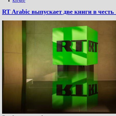
Космос
RT Arabic выпускает две книги в чест