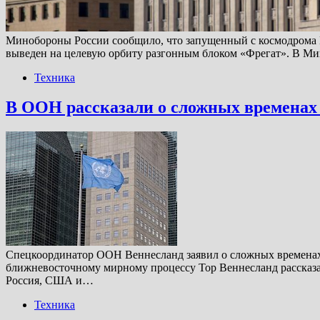
Минобороны России сообщило, что запущенный с космодрома П
выведен на целевую орбиту разгонным блоком «Фрегат». В Ми
Техника
В ООН рассказали о сложных временах 
Спецкоординатор ООН Веннесланд заявил о сложных временах д
ближневосточному мирному процессу Тор Веннесланд рассказал
Россия, США и…
Техника