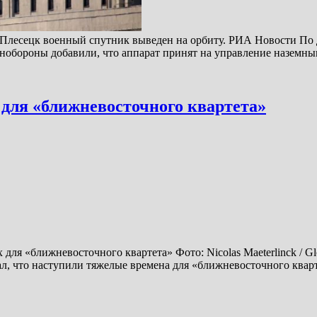
лесецк военный спутник выведен на орбиту. РИА Новости По д
нобороны добавили, что аппарат принят на управление наземн
для «ближневосточного квартета»
ля «ближневосточного квартета» Фото: Nicolas Maeterlinck / G
, что наступили тяжелые времена для «ближневосточного кварт