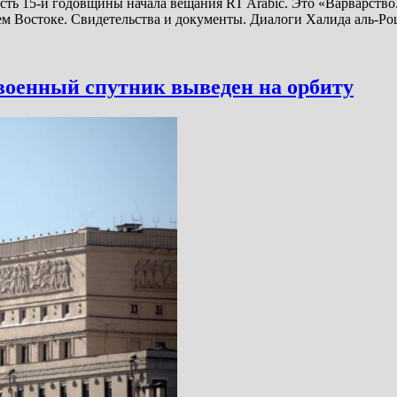
есть 15-й годовщины начала вещания RT Arabic. Это «Варварст
ем Востоке. Свидетельства и документы. Диалоги Халида аль-Р
оенный спутник выведен на орбиту