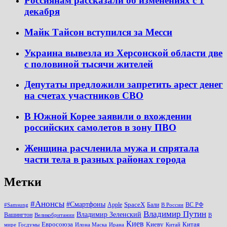
Россиянам рассказали об изменениях с 1
декабря
Майк Тайсон вступился за Месси
Украина вывезла из Херсонской области две
с половиной тысячи жителей
Депутаты предложили запретить арест денег
на счетах участников СВО
В Южной Корее заявили о вхождении
российских самолетов в зону ПВО
Женщина расчленила мужа и спрятала
части тела в разных районах города
Метки
#Анонсы
#Смартфоны
SpaceX
Apple
Бали
ВС РФ
#Samsung
В России
Владимир Путин
Владимир Зеленский
Вашингтон
Великобритании
В
Киев
Евросоюза
Киеву
Китая
мире
Госдумы
Илона Маска
Ирана
Китай