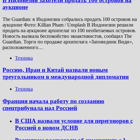
В Индонезии захотели продать 100 островов на
аукционе
The Guardian: в Индонезии собрались продать 100 островов на
аукционе Фото: Killian Pham / Unsplash В Индонезии решили
продать на аукционе архипелаг из 100 необитаемых островов.
Новость вызвала беспокойство экоактивистов, сообщил The
Guardian. Торги по продаже архипелага «Заповедник Види»,
расположенного…
Техника
Россию, Иран и Китай назвали новым
треугольником в международной дипломатии
Техника
Франция начала работу по созданию
спецтрибунала над Россией
В США назвали условие для переговоров с
Россией о новом ДСНВ