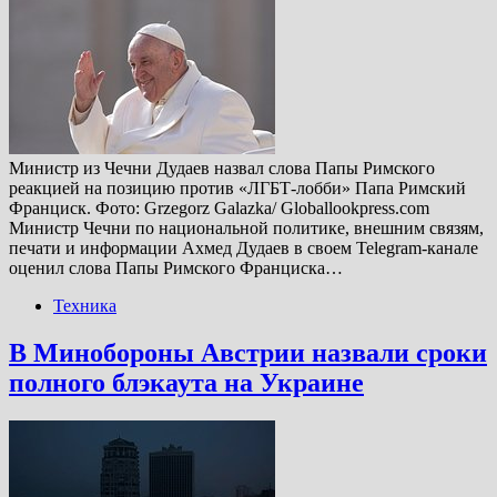
Министр из Чечни Дудаев назвал слова Папы Римского
реакцией на позицию против «ЛГБТ-лобби» Папа Римский
Франциск. Фото: Grzegorz Galazka/ Globallookpress.com
Министр Чечни по национальной политике, внешним связям,
печати и информации Ахмед Дудаев в своем Telegram-канале
оценил слова Папы Римского Франциска…
Техника
В Минобороны Австрии назвали сроки
полного блэкаута на Украине