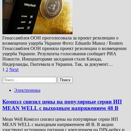
Генассамблея ООН проголосовала за проект резолюции о
возмещении ущерба Украине Фото: Eduardo Munoz / Reuters
Генассамблея ООН приняла проект резолюции о возмещении
ущерба Украине. Результаты голосования сообщает РИА
Новости. Инициаторами заседания стали Канада,
Нидерланды, Гватемала и Украина. Так, за документ…
Пагинация
1
2
Next
записей
Найти:
Электроника
Компэл снизил цены на популярные серии ИП
MEAN WELL с выходным напряжением 48 В
Mean Well Компэл снизил цены на популярные серии ИП
MEAN WELL с выходным напряжением 48 В. В акции
участвуют источники питания с креплением на DIN-рейку и