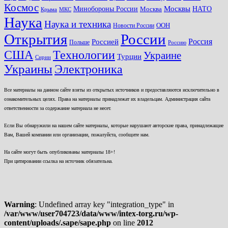
Космос
Минобороны России
Москвы
НАТО
Москва
Крыма
МКС
Наука
Наука и техника
ООН
Новости России
Открытия
России
Россия
Россией
Польше
Россию
США
Технологии
Украине
Турции
Сирии
Украины
Электроника
Все материалы на данном сайте взяты из открытых источников и предоставляются исключительно в
ознакомительных целях. Права на материалы принадлежат их владельцам. Администрация сайта
ответственности за содержание материала не несет.
Если Вы обнаружили на нашем сайте материалы, которые нарушают авторские права, принадлежащие
Вам, Вашей компании или организации, пожалуйста, сообщите нам.
На сайте могут быть опубликованы материалы 18+!
При цитировании ссылка на источник обязательна.
Warning
: Undefined array key "integration_type" in
/var/www/user704723/data/www/intex-torg.ru/wp-
content/uploads/.sape/sape.php
on line
2012