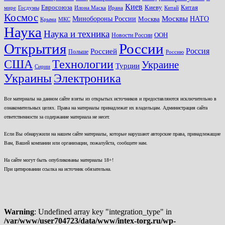
Киев
Евросоюза
Киеву
Китая
мире
Госдумы
Илона Маска
Ирана
Китай
Космос
Минобороны России
Москвы
НАТО
Москва
Крыма
МКС
Наука
Наука и техника
ООН
Новости России
Открытия
России
Россия
Россией
Польше
Россию
США
Технологии
Украине
Турции
Сирии
Украины
Электроника
Все материалы на данном сайте взяты из открытых источников и предоставляются исключительно в
ознакомительных целях. Права на материалы принадлежат их владельцам. Администрация сайта
ответственности за содержание материала не несет.
Если Вы обнаружили на нашем сайте материалы, которые нарушают авторские права, принадлежащие
Вам, Вашей компании или организации, пожалуйста, сообщите нам.
На сайте могут быть опубликованы материалы 18+!
При цитировании ссылка на источник обязательна.
Warning
: Undefined array key "integration_type" in
/var/www/user704723/data/www/intex-torg.ru/wp-