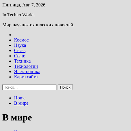
Skip
Пятница, Авг 7, 2026
to
In Techno World.
content
Мир научно-технических новостей.
Космос
Наука
Связь
Софт
Техника
Технологии
Электроника
Карта сайта
Найти:
Home
В мире
В мире