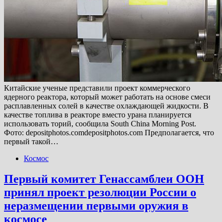
Китайские ученые представили проект коммерческого
ядерного реактора, который может работать на основе смеси
расплавленных солей в качестве охлаждающей жидкости. В
качестве топлива в реакторе вместо урана планируется
использовать торий, сообщила South China Morning Post.
Фото: depositphotos.comdepositphotos.com Предполагается, что
первый такой…
Космос
Первый комитет Генассамблеи ООН
принял проект резолюции России о
неразмещении первыми оружия в
космосе