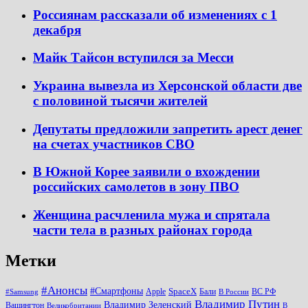
Россиянам рассказали об изменениях с 1
декабря
Майк Тайсон вступился за Месси
Украина вывезла из Херсонской области две
с половиной тысячи жителей
Депутаты предложили запретить арест денег
на счетах участников СВО
В Южной Корее заявили о вхождении
российских самолетов в зону ПВО
Женщина расчленила мужа и спрятала
части тела в разных районах города
Метки
#Анонсы
#Смартфоны
SpaceX
Apple
Бали
ВС РФ
#Samsung
В России
Владимир Путин
Владимир Зеленский
Вашингтон
Великобритании
В