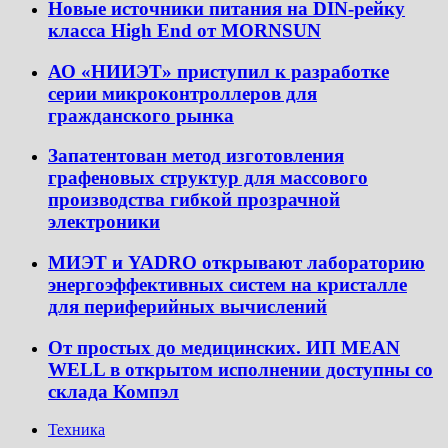
Новые источники питания на DIN-рейку
класса High End от MORNSUN
АО «НИИЭТ» приступил к разработке
серии микроконтроллеров для
гражданского рынка
Запатентован метод изготовления
графеновых структур для массового
производства гибкой прозрачной
электроники
МИЭТ и YADRO открывают лабораторию
энергоэффективных систем на кристалле
для периферийных вычислений
От простых до медицинских. ИП MEAN
WELL в открытом исполнении доступны со
склада Компэл
Техника