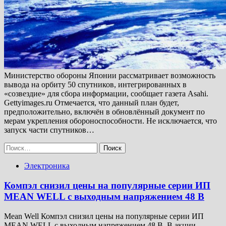
Министерство обороны Японии рассматривает возможность
вывода на орбиту 50 спутников, интегрированных в
«созвездие» для сбора информации, сообщает газета Asahi.
Gettyimages.ru Отмечается, что данный план будет,
предположительно, включён в обновлённый документ по
мерам укрепления обороноспособности. Не исключается, что
запуск части спутников…
Найти:
Электроника
Компэл снизил цены на популярные серии ИП
MEAN WELL с выходным напряжением 48 В
Mean Well Компэл снизил цены на популярные серии ИП
MEAN WELL с выходным напряжением 48 В. В акции