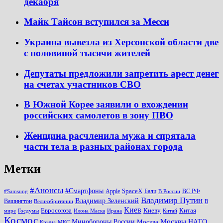
декабря
Майк Тайсон вступился за Месси
Украина вывезла из Херсонской области две
с половиной тысячи жителей
Депутаты предложили запретить арест денег
на счетах участников СВО
В Южной Корее заявили о вхождении
российских самолетов в зону ПВО
Женщина расчленила мужа и спрятала
части тела в разных районах города
Метки
#Анонсы
#Смартфоны
SpaceX
Apple
Бали
ВС РФ
#Samsung
В России
Владимир Путин
Владимир Зеленский
Вашингтон
Великобритании
В
Киев
Евросоюза
Киеву
Китая
мире
Госдумы
Илона Маска
Ирана
Китай
Космос
Минобороны России
Москвы
НАТО
Москва
Крыма
МКС