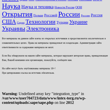
Наука
Наука и техника
ООН
Новости России
Открытия
России
Россия
Россией
Польше
Россию
США
Технологии
Украине
Турции
Сирии
Украины
Электроника
Все материалы на данном сайте взяты из открытых источников и предоставляются исключительно в
ознакомительных целях. Права на материалы принадлежат их владельцам. Администрация сайта
ответственности за содержание материала не несет.
Если Вы обнаружили на нашем сайте материалы, которые нарушают авторские права, принадлежащие
Вам, Вашей компании или организации, пожалуйста, сообщите нам.
На сайте могут быть опубликованы материалы 18+!
При цитировании ссылка на источник обязательна.
Warning
: Undefined array key "integration_type" in
/var/www/user704723/data/www/intex-torg.ru/wp-
content/uploads/.sape/sape.php
on line
2012