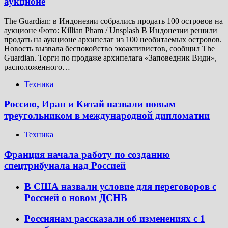
аукционе
The Guardian: в Индонезии собрались продать 100 островов на
аукционе Фото: Killian Pham / Unsplash В Индонезии решили
продать на аукционе архипелаг из 100 необитаемых островов.
Новость вызвала беспокойство экоактивистов, сообщил The
Guardian. Торги по продаже архипелага «Заповедник Види»,
расположенного…
Техника
Россию, Иран и Китай назвали новым
треугольником в международной дипломатии
Техника
Франция начала работу по созданию
спецтрибунала над Россией
В США назвали условие для переговоров с
Россией о новом ДСНВ
Россиянам рассказали об изменениях с 1