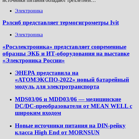
источники питания обладают трехлетней…
Электроника
Рэлсиб представляет термогигрометры Ivit
Электроника
«Росэлектроника» представляет современные
образцы ЭКБ и ИТ-оборудования на выставке
«Электроника России»
ЭНЕРА представила на
«АТОМЭКСПО-2022» новый батарейный
модуль для электротранспорта
MDS03/06 и MDD03/06 — медицинские
DC/DC-преобразователи от MEAN WELL с
широким входом
Новые источники питания на DIN-рейку
класса High End от MORNSUN