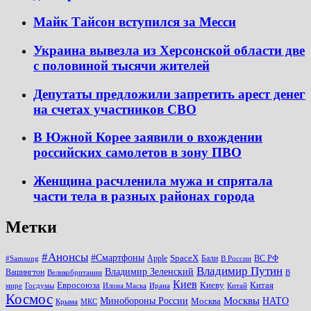
Майк Тайсон вступился за Месси
Украина вывезла из Херсонской области две
с половиной тысячи жителей
Депутаты предложили запретить арест денег
на счетах участников СВО
В Южной Корее заявили о вхождении
российских самолетов в зону ПВО
Женщина расчленила мужа и спрятала
части тела в разных районах города
Метки
#Анонсы
#Смартфоны
SpaceX
Apple
Бали
ВС РФ
#Samsung
В России
Владимир Путин
Владимир Зеленский
Вашингтон
Великобритании
В
Киев
Евросоюза
Киеву
Китая
мире
Госдумы
Илона Маска
Ирана
Китай
Космос
Минобороны России
Москвы
НАТО
Москва
Крыма
МКС