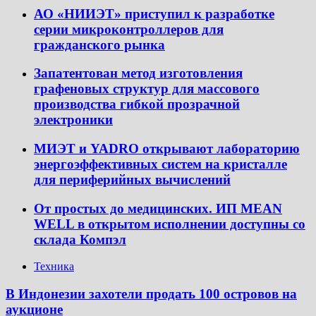
АО «НИИЭТ» приступил к разработке
серии микроконтроллеров для
гражданского рынка
Запатентован метод изготовления
графеновых структур для массового
производства гибкой прозрачной
электроники
МИЭТ и YADRO открывают лабораторию
энергоэффективных систем на кристалле
для периферийных вычислений
От простых до медицинских. ИП MEAN
WELL в открытом исполнении доступны со
склада Компэл
Техника
В Индонезии захотели продать 100 островов на
аукционе