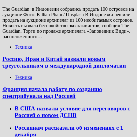
The Guardian: в Индонезии собрались продать 100 островов на
аукционе Фото: Killian Pham / Unsplash В Индонезии решили
продать на аукционе архипелаг из 100 необитаемых островов.
Новость вызвала беспокойство экоактивистов, сообщил The
Guardian. Торги по продаже архипелага «Заповедник Види»,
расположенного…
Техника
Россию, Иран и Китай назвали новым
треугольником в международной дипломатии
Техника
Франция начала работу по созданию
спецтрибунала над Россией
В США назвали условие для переговоров с
Россией о новом ДСНВ
Россиянам рассказали об изменениях с 1
декабря