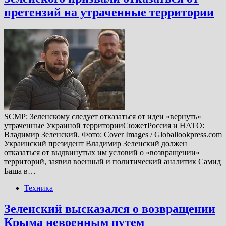
претензий на утраченные территории
SCMP: Зеленскому следует отказаться от идеи «вернуть»
утраченные Украиной территорииСюжетРоссия и НАТО:
Владимир Зеленский. Фото: Cover Images / Globallookpress.com
Украинский президент Владимир Зеленский должен
отказаться от выдвинутых им условий о «возвращении»
территорий, заявил военный и политический аналитик Самид
Баша в…
Техника
Зеленский высказался о возвращении
Крыма невоенным путем