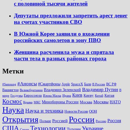
с половиной тысячи жителей
Депутаты предложили запретить арест денег
на счетах участников СВО
В Южной Корее заявили о вхождении
российских самолетов в зону ПВО
Женщина расчленила мужа и спрятала
части тела в разных районах города
Метки
#Анонсы
#Смартфоны
SpaceX
Apple
Бали
ВС РФ
#Samsung
В России
Владимир Путин
Владимир Зеленский
Вашингтон
Великобритании
В
Киев
Евросоюза
Киеву
Китая
мире
Госдумы
Илона Маска
Ирана
Китай
Космос
Минобороны России
Москвы
НАТО
Москва
Крыма
МКС
Наука
Наука и техника
ООН
Новости России
Открытия
России
Россия
Россией
Польше
Россию
США
Технологии
Украине
Турции
Сирии