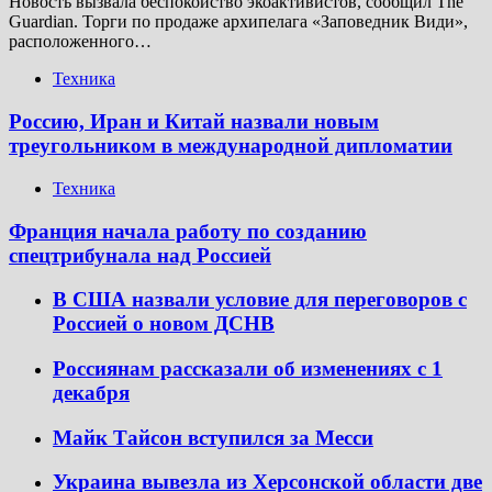
Новость вызвала беспокойство экоактивистов, сообщил The
Guardian. Торги по продаже архипелага «Заповедник Види»,
расположенного…
Техника
Россию, Иран и Китай назвали новым
треугольником в международной дипломатии
Техника
Франция начала работу по созданию
спецтрибунала над Россией
В США назвали условие для переговоров с
Россией о новом ДСНВ
Россиянам рассказали об изменениях с 1
декабря
Майк Тайсон вступился за Месси
Украина вывезла из Херсонской области две