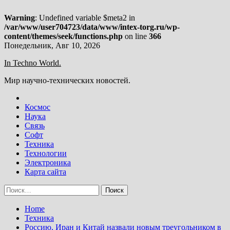
Warning
: Undefined variable $meta2 in
/var/www/user704723/data/www/intex-torg.ru/wp-
content/themes/seek/functions.php
on line
366
Skip
Понедельник, Авг 10, 2026
to
In Techno World.
content
Мир научно-технических новостей.
Космос
Наука
Связь
Софт
Техника
Технологии
Электроника
Карта сайта
Найти:
Home
Техника
Россию, Иран и Китай назвали новым треугольником в