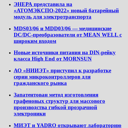
ЭНЕРА представила на
«АТОМЭКСПО-2022» новый батарейный
модуль для электротранспорта
MDS03/06 и MDD03/06 — медицинские
DC/DC-преобразователи от MEAN WELL с
широким входом
Новые источники питания на DIN-рейку
класса High End от MORNSUN
АО «НИИЭТ» приступил к разработке
серии микроконтроллеров для
гражданского рынка
Запатентован метод изготовления
графеновых структур для массового
производства гибкой прозрачной
электроники
МИЭТ и YADRO открывают лабораторию