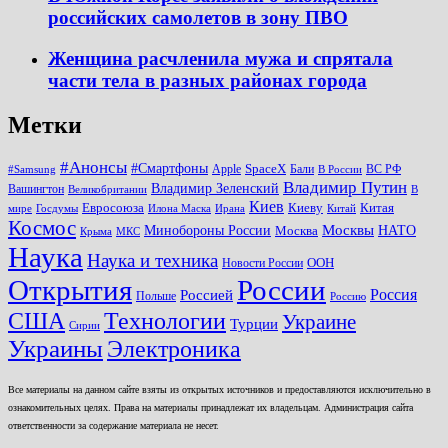
российских самолетов в зону ПВО
Женщина расчленила мужа и спрятала
части тела в разных районах города
Метки
#Анонсы
#Смартфоны
SpaceX
Apple
Бали
ВС РФ
#Samsung
В России
Владимир Путин
Владимир Зеленский
Вашингтон
Великобритании
В
Киев
Евросоюза
Киеву
Китая
мире
Госдумы
Илона Маска
Ирана
Китай
Космос
Минобороны России
Москвы
НАТО
Москва
Крыма
МКС
Наука
Наука и техника
ООН
Новости России
Открытия
России
Россия
Россией
Польше
Россию
США
Технологии
Украине
Турции
Сирии
Украины
Электроника
Все материалы на данном сайте взяты из открытых источников и предоставляются исключительно в
ознакомительных целях. Права на материалы принадлежат их владельцам. Администрация сайта
ответственности за содержание материала не несет.