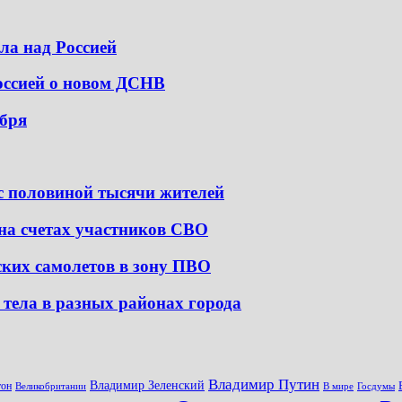
ла над Россией
оссией о новом ДСНВ
абря
 с половиной тысячи жителей
 на счетах участников СВО
ских самолетов в зону ПВО
тела в разных районах города
Владимир Путин
Владимир Зеленский
тон
Великобритании
В мире
Госдумы