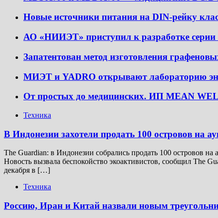
Новые источники питания на DIN-рейку кл
АО «НИИЭТ» приступил к разработке серии
Запатентован метод изготовления графеновы
МИЭТ и YADRO открывают лабораторию энер
От простых до медицинских. ИП MEAN WELL
Техника
В Индонезии захотели продать 100 островов на а
The Guardian: в Индонезии собрались продать 100 островов на 
Новость вызвала беспокойство экоактивистов, сообщил The Gua
декабря в […]
Техника
Россию, Иран и Китай назвали новым треугольн