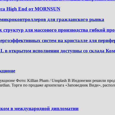
асса High End от MORNSUN
 микроконтроллеров для гражданского рынка
х структур для массового производства гибкой пр
гоэффективных систем на кристалле для периф
 в открытом исполнении доступны со склада Ком
укционе
аукционе Фото: Killian Pham / Unsplash В Индонезии решили про
rdian. Торги по продаже архипелага «Заповедник Види», распол
иком в международной дипломатии