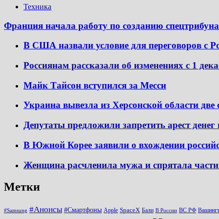
Техника
Франция начала работу по созданию спецтрибуна
В США назвали условие для переговоров с Р
Россиянам рассказали об изменениях с 1 дек
Майк Тайсон вступился за Месси
Украина вывезла из Херсонской области две
Депутаты предложили запретить арест денег
В Южной Корее заявили о вхождении россий
Женщина расчленила мужа и спрятала части 
Метки
#Анонсы
#Смартфоны
SpaceX
Apple
Бали
ВС РФ
Вашинг
#Samsung
В России