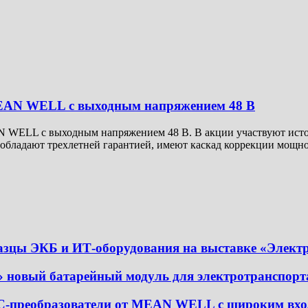
MEAN WELL с выходным напряжением 48 В
 WELL с выходным напряжением 48 В. В акции участвуют источ
 обладают трехлетней гарантией, имеют каскад коррекции мощн
разцы ЭКБ и ИТ-оборудования на выставке «Элект
новый батарейный модуль для электротранспорт
C-преобразователи от MEAN WELL с широким вхо