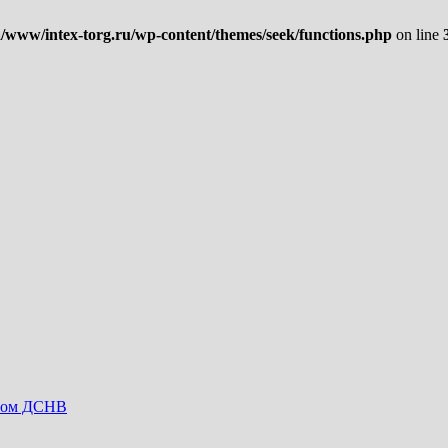
/www/intex-torg.ru/wp-content/themes/seek/functions.php
on line
овом ДСНВ