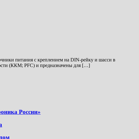
ники питания с креплением на DIN-рейку и шасси в
ости (ККМ; PFC) и предназначены для […]
роника России»
а
дом