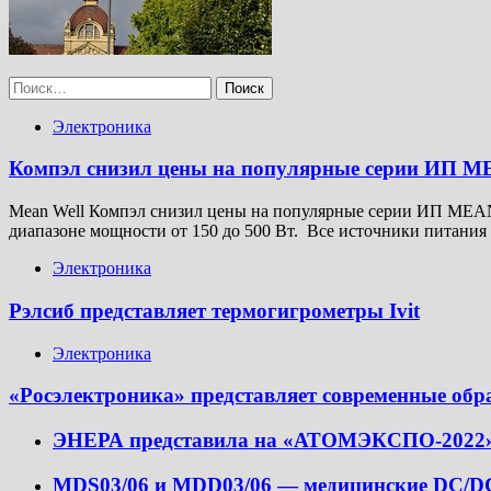
Найти:
Электроника
Компэл снизил цены на популярные серии ИП 
Mean Well Компэл снизил цены на популярные серии ИП MEAN
диапазоне мощности от 150 до 500 Вт. Все источники питания
Электроника
Рэлсиб представляет термогигрометры Ivit
Электроника
«Росэлектроника» представляет современные об
ЭНЕРА представила на «АТОМЭКСПО-2022» 
MDS03/06 и MDD03/06 — медицинские DC/D