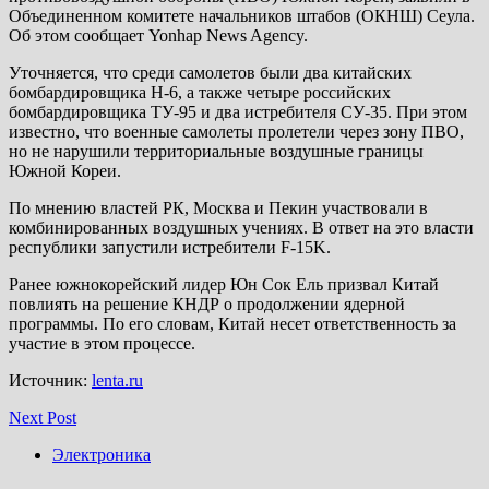
Объединенном комитете начальников штабов (ОКНШ) Сеула.
Об этом сообщает Yonhap News Agency.
Уточняется, что среди самолетов были два китайских
бомбардировщика H-6, а также четыре российских
бомбардировщика ТУ-95 и два истребителя СУ-35. При этом
известно, что военные самолеты пролетели через зону ПВО,
но не нарушили территориальные воздушные границы
Южной Кореи.
По мнению властей РК, Москва и Пекин участвовали в
комбинированных воздушных учениях. В ответ на это власти
республики запустили истребители F-15K.
Ранее южнокорейский лидер Юн Сок Ель призвал Китай
повлиять на решение КНДР о продолжении ядерной
программы. По его словам, Китай несет ответственность за
участие в этом процессе.
Источник:
lenta.ru
Next Post
Электроника