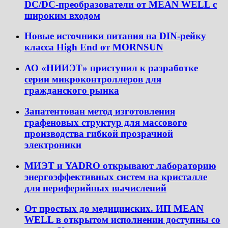
DC/DC-преобразователи от MEAN WELL с
широким входом
Новые источники питания на DIN-рейку
класса High End от MORNSUN
АО «НИИЭТ» приступил к разработке
серии микроконтроллеров для
гражданского рынка
Запатентован метод изготовления
графеновых структур для массового
производства гибкой прозрачной
электроники
МИЭТ и YADRO открывают лабораторию
энергоэффективных систем на кристалле
для периферийных вычислений
От простых до медицинских. ИП MEAN
WELL в открытом исполнении доступны со