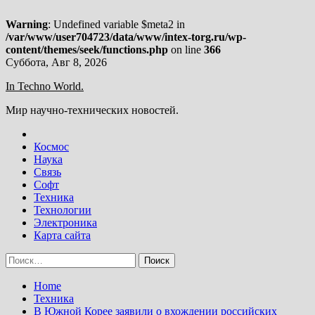
Warning
: Undefined variable $meta2 in
/var/www/user704723/data/www/intex-torg.ru/wp-
content/themes/seek/functions.php
on line
366
Skip
Суббота, Авг 8, 2026
to
In Techno World.
content
Мир научно-технических новостей.
Космос
Наука
Связь
Софт
Техника
Технологии
Электроника
Карта сайта
Найти:
Home
Техника
В Южной Корее заявили о вхождении российских