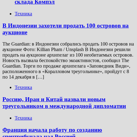
склада Компэл
Техника
В Индонезии захотели продать 100 островов на
аукционе
The Guardian: в Индонезии собрались продать 100 островов на
аукционе Фото: Killian Pham / Unsplash В Индонезии решили
продать на аукционе архипелаг из 100 необитаемых островов.
Новость вызвала беспокойство экоактивистов, сообщил The
Guardian. Торги по продаже архипелага «Заповедник Види»,
расположенного в «Коралловом треугольнике», пройдут с 8
по 14 декабря в […]
Техника
Россию, Иран и Китай назвали новым
треугольником в международной дипломатии
Техника
Франция начала работу по созданию
спецтрибунала над Россией