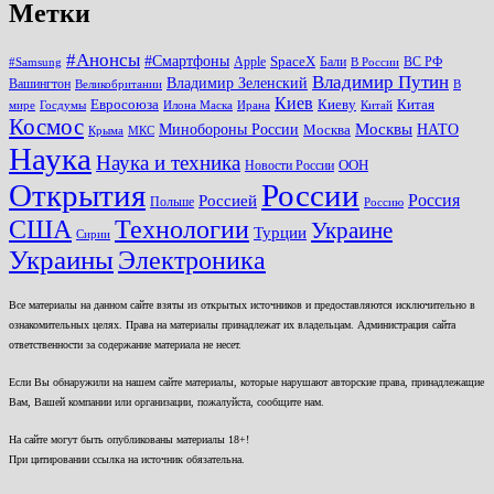
Метки
#Анонсы
#Смартфоны
SpaceX
Apple
Бали
ВС РФ
#Samsung
В России
Владимир Путин
Владимир Зеленский
Вашингтон
Великобритании
В
Киев
Евросоюза
Киеву
Китая
мире
Госдумы
Илона Маска
Ирана
Китай
Космос
Минобороны России
Москвы
НАТО
Москва
Крыма
МКС
Наука
Наука и техника
ООН
Новости России
Открытия
России
Россия
Россией
Польше
Россию
США
Технологии
Украине
Турции
Сирии
Украины
Электроника
Все материалы на данном сайте взяты из открытых источников и предоставляются исключительно в
ознакомительных целях. Права на материалы принадлежат их владельцам. Администрация сайта
ответственности за содержание материала не несет.
Если Вы обнаружили на нашем сайте материалы, которые нарушают авторские права, принадлежащие
Вам, Вашей компании или организации, пожалуйста, сообщите нам.
На сайте могут быть опубликованы материалы 18+!
При цитировании ссылка на источник обязательна.