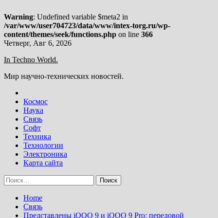
Warning
: Undefined variable $meta2 in
/var/www/user704723/data/www/intex-torg.ru/wp-
content/themes/seek/functions.php
on line
366
Skip
Четверг, Авг 6, 2026
to
In Techno World.
content
Мир научно-технических новостей.
Космос
Наука
Связь
Софт
Техника
Технологии
Электроника
Карта сайта
Найти:
Home
Связь
Представлены iQOO 9 и iQOO 9 Pro: передовой