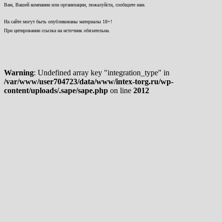
Вам, Вашей компании или организации, пожалуйста, сообщите нам.
На сайте могут быть опубликованы материалы 18+!
При цитировании ссылка на источник обязательна.
Warning
: Undefined array key "integration_type" in
/var/www/user704723/data/www/intex-torg.ru/wp-
content/uploads/.sape/sape.php
on line
2012