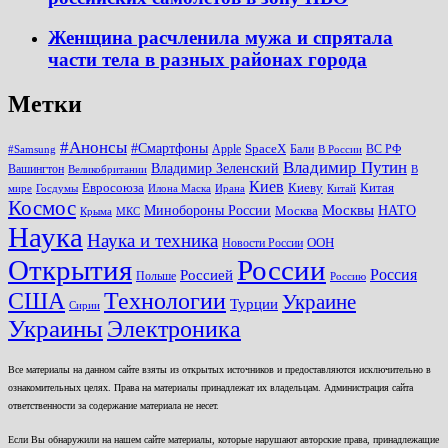
Женщина расчленила мужа и спрятала
части тела в разных районах города
Метки
#Анонсы
#Смартфоны
SpaceX
Apple
Бали
ВС РФ
#Samsung
В России
Владимир Путин
Владимир Зеленский
Вашингтон
Великобритании
В
Киев
Евросоюза
Киеву
Китая
мире
Госдумы
Илона Маска
Ирана
Китай
Космос
Минобороны России
Москвы
НАТО
Москва
Крыма
МКС
Наука
Наука и техника
ООН
Новости России
Открытия
России
Россия
Россией
Польше
Россию
США
Технологии
Украине
Турции
Сирии
Украины
Электроника
Все материалы на данном сайте взяты из открытых источников и предоставляются исключительно в
ознакомительных целях. Права на материалы принадлежат их владельцам. Администрация сайта
ответственности за содержание материала не несет.
Если Вы обнаружили на нашем сайте материалы, которые нарушают авторские права, принадлежащие