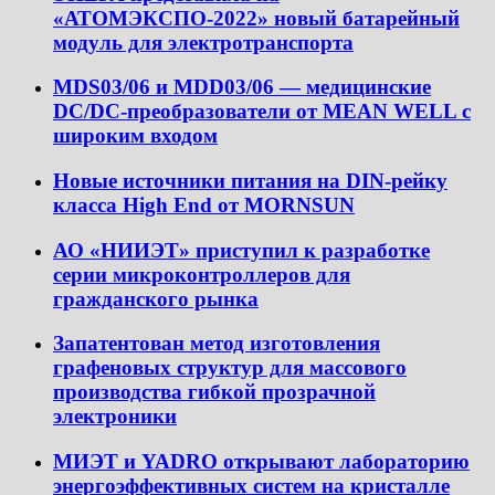
«АТОМЭКСПО-2022» новый батарейный
модуль для электротранспорта
MDS03/06 и MDD03/06 — медицинские
DC/DC-преобразователи от MEAN WELL с
широким входом
Новые источники питания на DIN-рейку
класса High End от MORNSUN
АО «НИИЭТ» приступил к разработке
серии микроконтроллеров для
гражданского рынка
Запатентован метод изготовления
графеновых структур для массового
производства гибкой прозрачной
электроники
МИЭТ и YADRO открывают лабораторию
энергоэффективных систем на кристалле