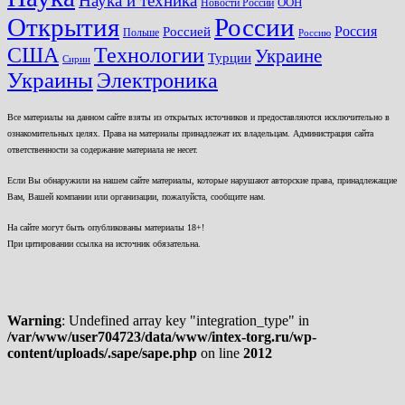
Наука и техника
ООН
Новости России
Открытия
России
Россия
Россией
Польше
Россию
США
Технологии
Украине
Турции
Сирии
Украины
Электроника
Все материалы на данном сайте взяты из открытых источников и предоставляются исключительно в
ознакомительных целях. Права на материалы принадлежат их владельцам. Администрация сайта
ответственности за содержание материала не несет.
Если Вы обнаружили на нашем сайте материалы, которые нарушают авторские права, принадлежащие
Вам, Вашей компании или организации, пожалуйста, сообщите нам.
На сайте могут быть опубликованы материалы 18+!
При цитировании ссылка на источник обязательна.
Warning
: Undefined array key "integration_type" in
/var/www/user704723/data/www/intex-torg.ru/wp-
content/uploads/.sape/sape.php
on line
2012