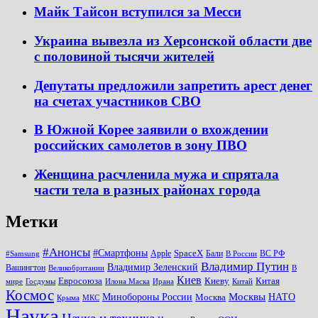
Майк Тайсон вступился за Месси
Украина вывезла из Херсонской области две
с половиной тысячи жителей
Депутаты предложили запретить арест денег
на счетах участников СВО
В Южной Корее заявили о вхождении
российских самолетов в зону ПВО
Женщина расчленила мужа и спрятала
части тела в разных районах города
Метки
#Анонсы
#Смартфоны
SpaceX
Apple
Бали
ВС РФ
#Samsung
В России
Владимир Путин
Владимир Зеленский
Вашингтон
Великобритании
В
Киев
Евросоюза
Киеву
Китая
мире
Госдумы
Илона Маска
Ирана
Китай
Космос
Минобороны России
Москвы
НАТО
Москва
Крыма
МКС
Наука