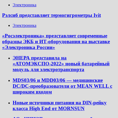
Электроника
Рэлсиб представляет термогигрометры Ivit
Электроника
«Росэлектроника» представляет современные
образцы ЭКБ и ИТ-оборудования на выставке
«Электроника России»
ЭНЕРА представила на
«АТОМЭКСПО-2022» новый батарейный
модуль для электротранспорта
MDS03/06 и MDD03/06 — медицинские
DC/DC-преобразователи от MEAN WELL с
широким входом
Новые источники питания на DIN-рейку
класса High End от MORNSUN