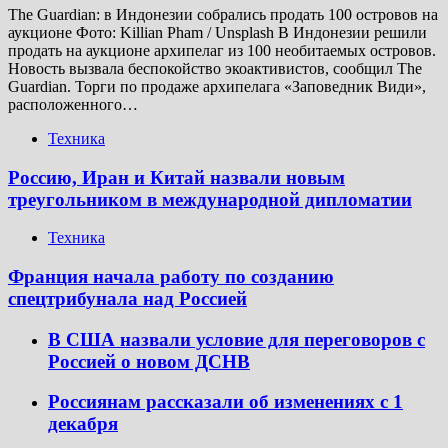
The Guardian: в Индонезии собрались продать 100 островов на
аукционе Фото: Killian Pham / Unsplash В Индонезии решили
продать на аукционе архипелаг из 100 необитаемых островов.
Новость вызвала беспокойство экоактивистов, сообщил The
Guardian. Торги по продаже архипелага «Заповедник Види»,
расположенного…
Техника
Россию, Иран и Китай назвали новым
треугольником в международной дипломатии
Техника
Франция начала работу по созданию
спецтрибунала над Россией
В США назвали условие для переговоров с
Россией о новом ДСНВ
Россиянам рассказали об изменениях с 1
декабря