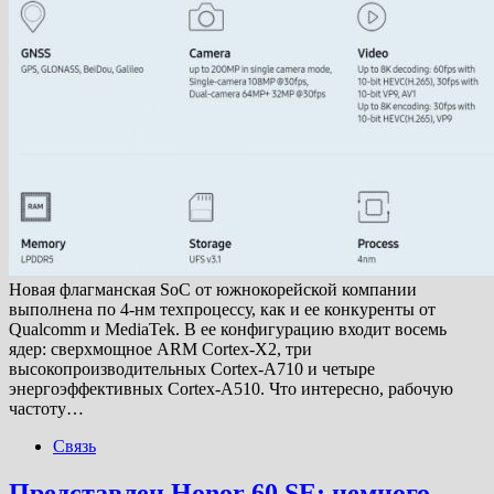
Новая флагманская SoC от южнокорейской компании
выполнена по 4-нм техпроцессу, как и ее конкуренты от
Qualcomm и MediaTek. В ее конфигурацию входит восемь
ядер: сверхмощное ARM Cortex-X2, три
высокопроизводительных Cortex-A710 и четыре
энергоэффективных Cortex-A510. Что интересно, рабочую
частоту…
Связь
Представлен Honor 60 SE: немного