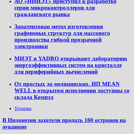
АО «НИИЭТ» приступил к разработке
серии микроконтроллеров для
гражданского рынка
Запатентован метод изготовления
графеновых структур для массового
производства гибкой прозрачной
электроники
МИЭТ и YADRO открывают лабораторию
энергоэффективных систем на кристалле
для периферийных вычислений
От простых до медицинских. ИП MEAN
WELL в открытом исполнении доступны со
склада Компэл
Техника
В Индонезии захотели продать 100 островов на
аукционе