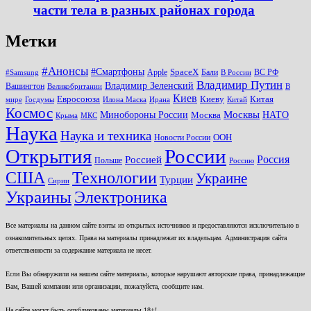
части тела в разных районах города
Метки
#Анонсы
#Смартфоны
SpaceX
Apple
Бали
ВС РФ
#Samsung
В России
Владимир Путин
Владимир Зеленский
Вашингтон
Великобритании
В
Киев
Евросоюза
Киеву
Китая
мире
Госдумы
Илона Маска
Ирана
Китай
Космос
Минобороны России
Москвы
НАТО
Москва
Крыма
МКС
Наука
Наука и техника
ООН
Новости России
Открытия
России
Россия
Россией
Польше
Россию
США
Технологии
Украине
Турции
Сирии
Украины
Электроника
Все материалы на данном сайте взяты из открытых источников и предоставляются исключительно в
ознакомительных целях. Права на материалы принадлежат их владельцам. Администрация сайта
ответственности за содержание материала не несет.
Если Вы обнаружили на нашем сайте материалы, которые нарушают авторские права, принадлежащие
Вам, Вашей компании или организации, пожалуйста, сообщите нам.
На сайте могут быть опубликованы материалы 18+!