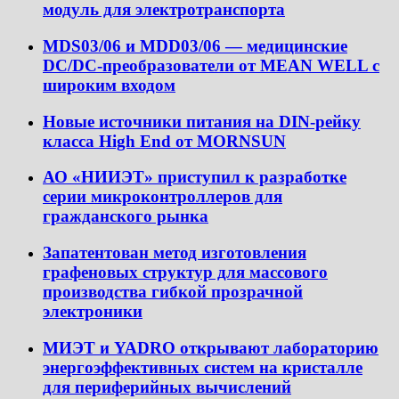
модуль для электротранспорта
MDS03/06 и MDD03/06 — медицинские
DC/DC-преобразователи от MEAN WELL с
широким входом
Новые источники питания на DIN-рейку
класса High End от MORNSUN
АО «НИИЭТ» приступил к разработке
серии микроконтроллеров для
гражданского рынка
Запатентован метод изготовления
графеновых структур для массового
производства гибкой прозрачной
электроники
МИЭТ и YADRO открывают лабораторию
энергоэффективных систем на кристалле
для периферийных вычислений