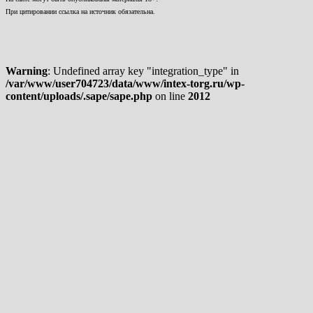
При цитировании ссылка на источник обязательна.
Warning
: Undefined array key "integration_type" in
/var/www/user704723/data/www/intex-torg.ru/wp-
content/uploads/.sape/sape.php
on line
2012